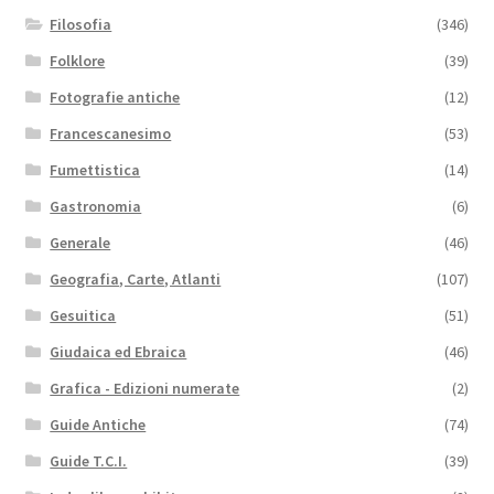
Filosofia
(346)
Folklore
(39)
Fotografie antiche
(12)
Francescanesimo
(53)
Fumettistica
(14)
Gastronomia
(6)
Generale
(46)
Geografia, Carte, Atlanti
(107)
Gesuitica
(51)
Giudaica ed Ebraica
(46)
Grafica - Edizioni numerate
(2)
Guide Antiche
(74)
Guide T.C.I.
(39)