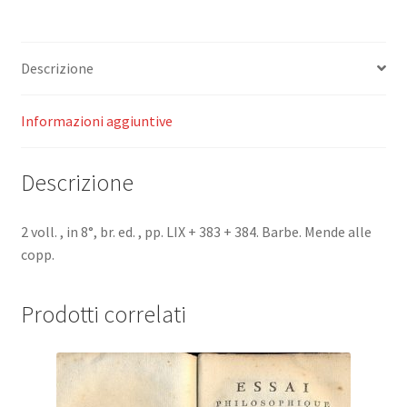
rapports
avec
la
Descrizione
philosophie
Grecque
et
Informazioni aggiuntive
la
Religion
Descrizione
Chrètienne.
Prècèdè
d'une
2 voll. , in 8°, br. ed. , pp. LIX + 383 + 384. Barbe. Mende alle
introduction
copp.
de
M.
Prodotti correlati
J.
Matter.
quantità