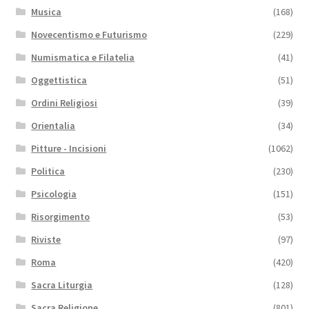
Musica
(168)
Novecentismo e Futurismo
(229)
Numismatica e Filatelia
(41)
Oggettistica
(51)
Ordini Religiosi
(39)
Orientalia
(34)
Pitture - Incisioni
(1062)
Politica
(230)
Psicologia
(151)
Risorgimento
(53)
Riviste
(97)
Roma
(420)
Sacra Liturgia
(128)
Sacra Religione
(801)