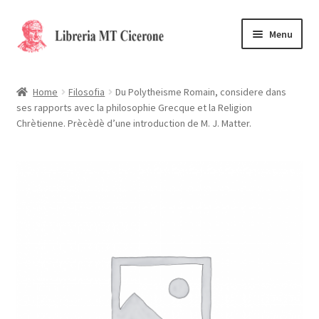
Vai
Vai
Menu
alla
al
navigazione
contenuto
Home
Home
Filosofia
Du Polytheisme Romain, considere dans
ses rapports avec la philosophie Grecque et la Religion
Libri rari
Chrètienne. Prècèdè d’une introduction de M. J. Matter.
La Storia
Contattaci
Cassa
Carrello
Privacy Policy