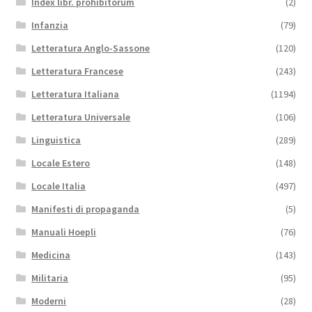
Index libr. prohibitorum
(2)
Infanzia
(79)
Letteratura Anglo-Sassone
(120)
Letteratura Francese
(243)
Letteratura Italiana
(1194)
Letteratura Universale
(106)
Linguistica
(289)
Locale Estero
(148)
Locale Italia
(497)
Manifesti di propaganda
(5)
Manuali Hoepli
(76)
Medicina
(143)
Militaria
(95)
Moderni
(28)