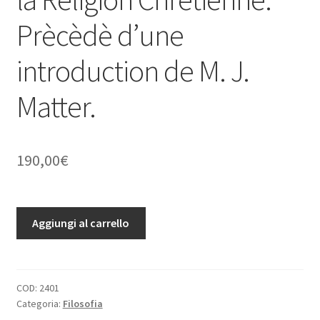
Prècèdè d’une
introduction de M. J.
Matter.
190,00
€
Du
Aggiungi al carrello
Polytheisme
Romain,
considere
dans
COD:
2401
Categoria:
Filosofia
ses