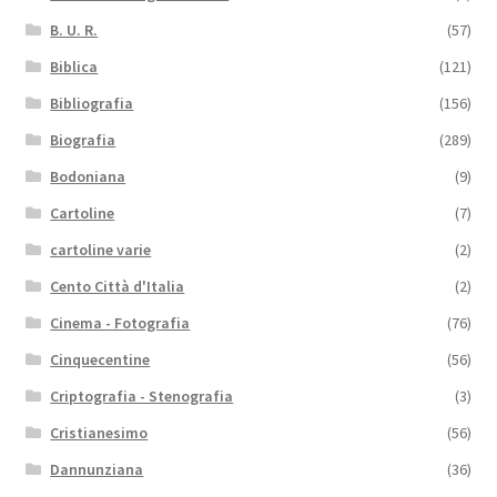
B. U. R.
(57)
Biblica
(121)
Bibliografia
(156)
Biografia
(289)
Bodoniana
(9)
Cartoline
(7)
cartoline varie
(2)
Cento Città d'Italia
(2)
Cinema - Fotografia
(76)
Cinquecentine
(56)
Criptografia - Stenografia
(3)
Cristianesimo
(56)
Dannunziana
(36)