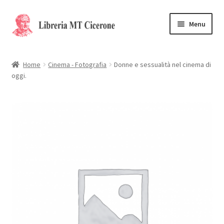
Vai
Vai
Menu
alla
al
navigazione
contenuto
Home
Home
Cinema - Fotografia
Donne e sessualità nel cinema di
oggi.
Libri rari
La Storia
Contattaci
Cassa
Carrello
Privacy Policy