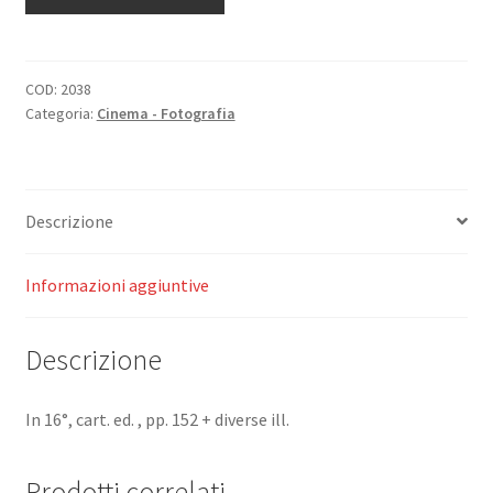
e
sessualità
nel
cinema
COD:
2038
Categoria:
Cinema - Fotografia
di
oggi.
quantità
Descrizione
Informazioni aggiuntive
Descrizione
In 16°, cart. ed. , pp. 152 + diverse ill.
Prodotti correlati