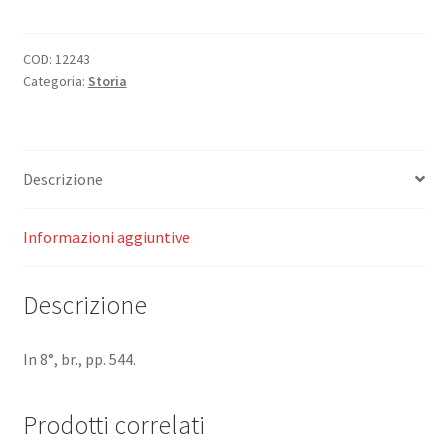
la
Storia
Universale.
COD:
12243
Categoria:
Storia
Geografia.
quantità
Descrizione
Informazioni aggiuntive
Descrizione
In 8°, br., pp. 544.
Prodotti correlati