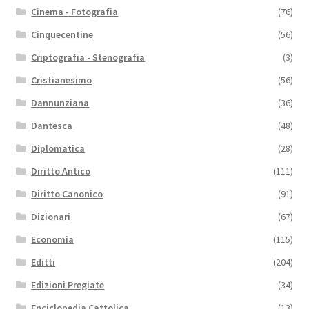
Cinema - Fotografia
(76)
Cinquecentine
(56)
Criptografia - Stenografia
(3)
Cristianesimo
(56)
Dannunziana
(36)
Dantesca
(48)
Diplomatica
(28)
Diritto Antico
(111)
Diritto Canonico
(91)
Dizionari
(67)
Economia
(115)
Editti
(204)
Edizioni Pregiate
(34)
Enciclopedia Cattolica
(13)