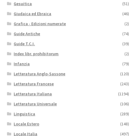
Gesuitica
(51)
Giudaica ed Ebraica
(46)
Grafica - Edizioni numerate
(2)
Guide Antiche
(74)
Guide T.C.I.
(39)
Index libr. prohibitorum
(2)
Infanzia
(79)
Letteratura Anglo-Sassone
(120)
Letteratura Francese
(243)
Letteratura Italiana
(1194)
Letteratura Universale
(106)
Linguistica
(289)
Locale Estero
(148)
Locale Italia
(497)