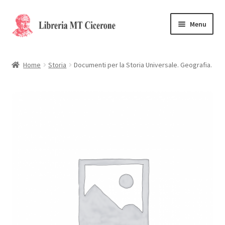
Vai
Vai
Menu
alla
al
navigazione
contenuto
Home
Home
Storia
Documenti per la Storia Universale. Geografia.
Libri rari
La Storia
Contattaci
Cassa
Carrello
Privacy Policy