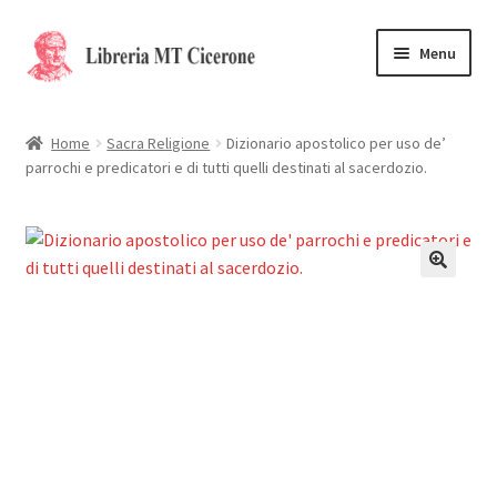
Vai
Vai
Menu
alla
al
navigazione
contenuto
Home
Home
Sacra Religione
Dizionario apostolico per uso de’
parrochi e predicatori e di tutti quelli destinati al sacerdozio.
Libri rari
La Storia
Contattaci
🔍
Cassa
Carrello
Privacy Policy