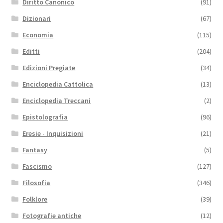
Diritto Canonico
(91)
Dizionari
(67)
Economia
(115)
Editti
(204)
Edizioni Pregiate
(34)
Enciclopedia Cattolica
(13)
Enciclopedia Treccani
(2)
Epistolografia
(96)
Eresie - Inquisizioni
(21)
Fantasy
(5)
Fascismo
(127)
Filosofia
(346)
Folklore
(39)
Fotografie antiche
(12)