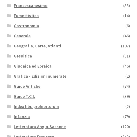
Francescanesimo
(53)
Fumettistica
(14)
Gastronomia
(6)
Generale
(46)
Geografia, Carte, Atlanti
(107)
Gesuitica
(51)
Giudaica ed Ebraica
(46)
Grafica - Edizioni numerate
(2)
Guide Antiche
(74)
Guide T.C.I.
(39)
Index libr. prohibitorum
(2)
Infanzia
(79)
Letteratura Anglo-Sassone
(120)
Letteratura Francese
(243)