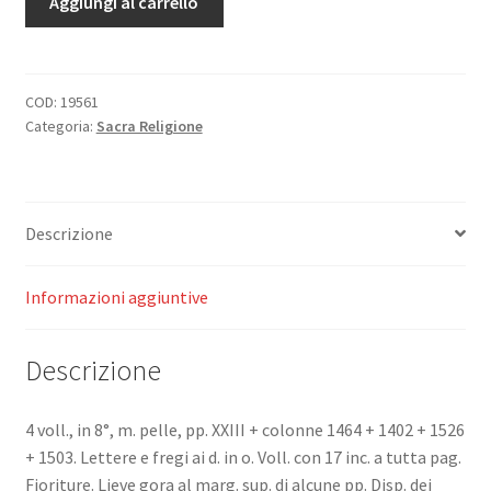
Aggiungi al carrello
apostolico
per
uso
de'
COD:
19561
Categoria:
Sacra Religione
parrochi
e
predicatori
e
Descrizione
di
tutti
quelli
Informazioni aggiuntive
destinati
al
Descrizione
sacerdozio.
quantità
4 voll., in 8°, m. pelle, pp. XXIII + colonne 1464 + 1402 + 1526
+ 1503. Lettere e fregi ai d. in o. Voll. con 17 inc. a tutta pag.
Fioriture. Lieve gora al marg. sup. di alcune pp. Disp. dei