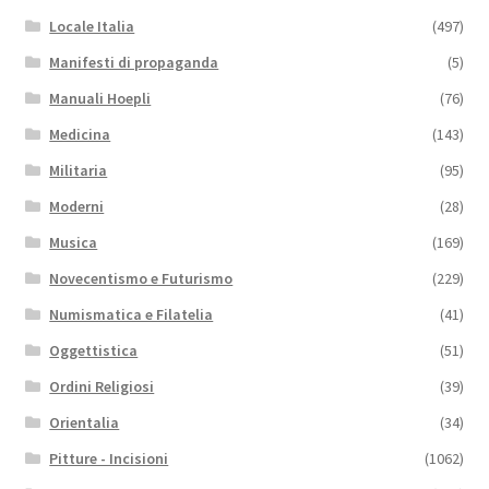
Locale Italia
(497)
Manifesti di propaganda
(5)
Manuali Hoepli
(76)
Medicina
(143)
Militaria
(95)
Moderni
(28)
Musica
(169)
Novecentismo e Futurismo
(229)
Numismatica e Filatelia
(41)
Oggettistica
(51)
Ordini Religiosi
(39)
Orientalia
(34)
Pitture - Incisioni
(1062)