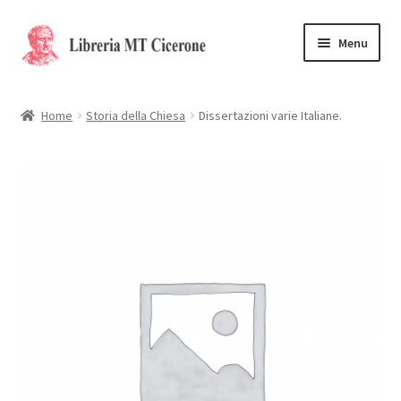
Vai
Vai
Menu
alla
al
navigazione
contenuto
Home
Home
Storia della Chiesa
Dissertazioni varie Italiane.
Libri rari
La Storia
Contattaci
Cassa
Carrello
Privacy Policy