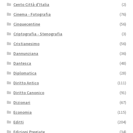
Cento Città d'Italia
(2)
Cinema - Fotografia
(76)
Cinquecentine
(56)
Criptografia - Stenografia
(3)
Cristianesimo
(56)
Dannunziana
(36)
Dantesca
(48)
Diplomatica
(28)
Diritto Antico
(111)
Diritto Canonico
(91)
Dizionari
(67)
Economia
(115)
Editti
(204)
Edizioni Pregiate
(34)