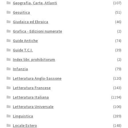
Geografia, Carte, Atlanti
(107)
Gesuitica
(51)
Giudaica ed Ebraica
(46)
Grafica - Edizioni numerate
(2)
Guide Antiche
(74)
Guide T.C.I.
(39)
Index libr. prohibitorum
(2)
Infanzia
(79)
Letteratura Anglo-Sassone
(120)
Letteratura Francese
(243)
Letteratura Italiana
(1194)
Letteratura Universale
(106)
Linguistica
(289)
Locale Estero
(148)