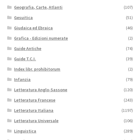
Geografia, Carte, Atlanti
(107)
Gesuitica
(51)
Giudaica ed Ebraica
(46)
Grafica - Edizioni numerate
(2)
Guide Antiche
(74)
Guide T.C.I.
(39)
Index libr. prohibitorum
(2)
Infanzia
(79)
Letteratura Anglo-Sassone
(120)
Letteratura Francese
(243)
Letteratura Italiana
(1197)
Letteratura Universale
(106)
Linguistica
(289)