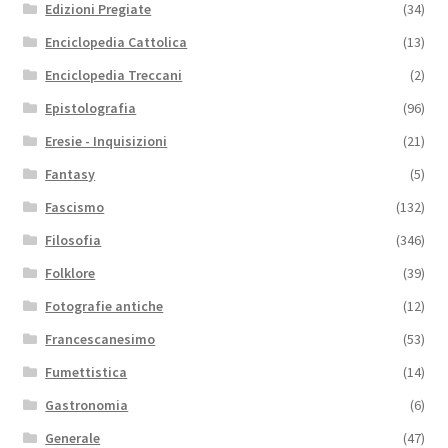
Edizioni Pregiate
(34)
Enciclopedia Cattolica
(13)
Enciclopedia Treccani
(2)
Epistolografia
(96)
Eresie - Inquisizioni
(21)
Fantasy
(5)
Fascismo
(132)
Filosofia
(346)
Folklore
(39)
Fotografie antiche
(12)
Francescanesimo
(53)
Fumettistica
(14)
Gastronomia
(6)
Generale
(47)