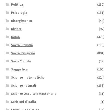
Politica
(230)
Psicologia
(151)
Risorgimento
(53)
Riviste
(97)
Roma
(420)
Sacra Liturgia
(128)
Sacra Religione
(801)
Sacri Concilii
(32)
Saggistica
(196)
Scienze matematiche
(224)
Scienze naturali
(283)
Scienze Occulte e Massoneria
(31)
Scrittori d'Italia
(1)
Sport - Hobbistica
(35)