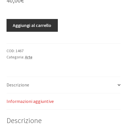
40,00
€
Die
Aggiungi al carrello
Japanische
Malerei.
quantità
COD:
1467
Categoria:
Arte
Descrizione
Informazioni aggiuntive
Descrizione