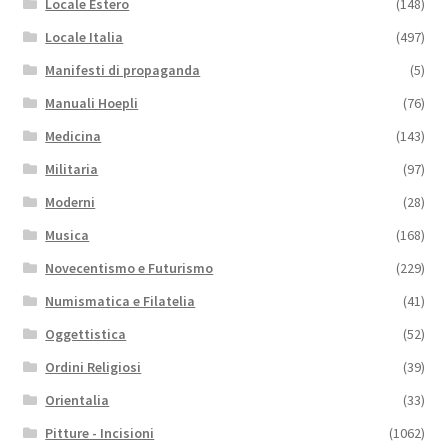
Locale Estero
(148)
Locale Italia
(497)
Manifesti di propaganda
(5)
Manuali Hoepli
(76)
Medicina
(143)
Militaria
(97)
Moderni
(28)
Musica
(168)
Novecentismo e Futurismo
(229)
Numismatica e Filatelia
(41)
Oggettistica
(52)
Ordini Religiosi
(39)
Orientalia
(33)
Pitture - Incisioni
(1062)