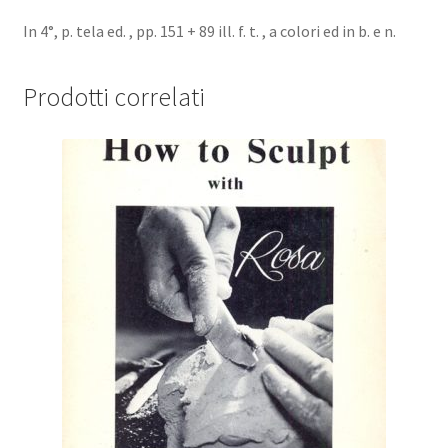
In 4°, p. tela ed. , pp. 151 + 89 ill. f. t. , a colori ed in b. e n.
Prodotti correlati