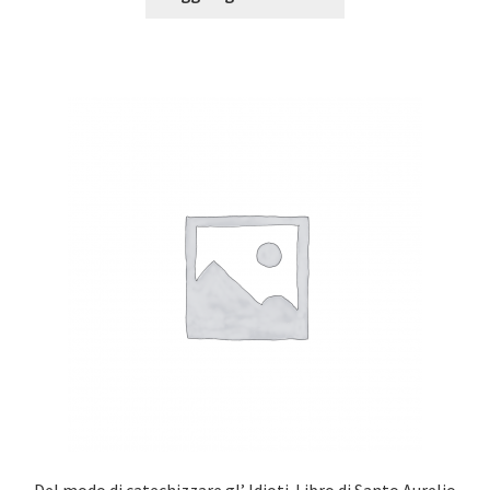
Del modo di catechizzare gl’ Idioti. Libro di Santo Aurelio