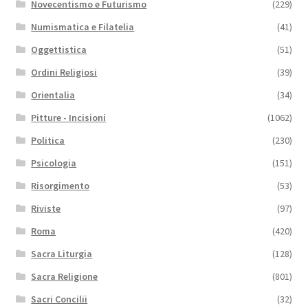
Novecentismo e Futurismo
(229)
Numismatica e Filatelia
(41)
Oggettistica
(51)
Ordini Religiosi
(39)
Orientalia
(34)
Pitture - Incisioni
(1062)
Politica
(230)
Psicologia
(151)
Risorgimento
(53)
Riviste
(97)
Roma
(420)
Sacra Liturgia
(128)
Sacra Religione
(801)
Sacri Concilii
(32)