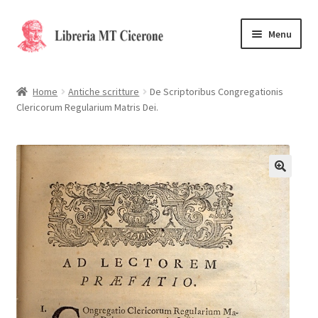
Vai
Vai
Menu
alla
al
navigazione
contenuto
Home
Home
Antiche scritture
De Scriptoribus Congregationis
Clericorum Regularium Matris Dei.
Libri rari
La Storia
Contattaci
Cassa
Carrello
Privacy Policy