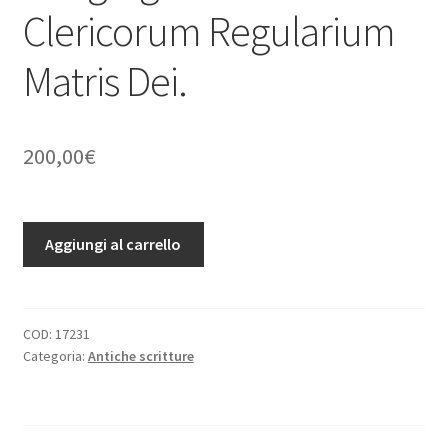
Clericorum Regularium
Matris Dei.
200,00
€
De
Aggiungi al carrello
Scriptoribus
Congregationis
Clericorum
Regularium
COD:
17231
Categoria:
Antiche scritture
Matris
Dei.
quantità