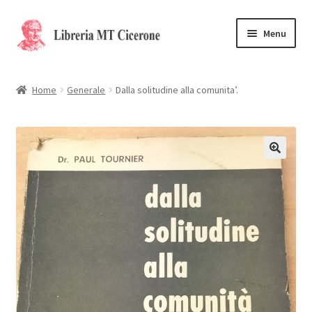
Vai
Vai
Menu
alla
al
navigazione
contenuto
Home
Home
Generale
Dalla solitudine alla comunita’.
Libri rari
La Storia
Contattaci
Cassa
Carrello
Privacy Policy