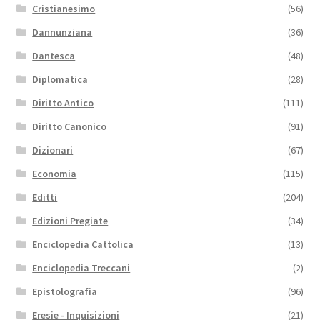
Cristianesimo
(56)
Dannunziana
(36)
Dantesca
(48)
Diplomatica
(28)
Diritto Antico
(111)
Diritto Canonico
(91)
Dizionari
(67)
Economia
(115)
Editti
(204)
Edizioni Pregiate
(34)
Enciclopedia Cattolica
(13)
Enciclopedia Treccani
(2)
Epistolografia
(96)
Eresie - Inquisizioni
(21)