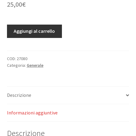
25,00
€
Dalla
Aggiungi al carrello
solitudine
alla
comunita'.
quantità
COD:
27080
Categoria:
Generale
Descrizione
Informazioni aggiuntive
Descrizione