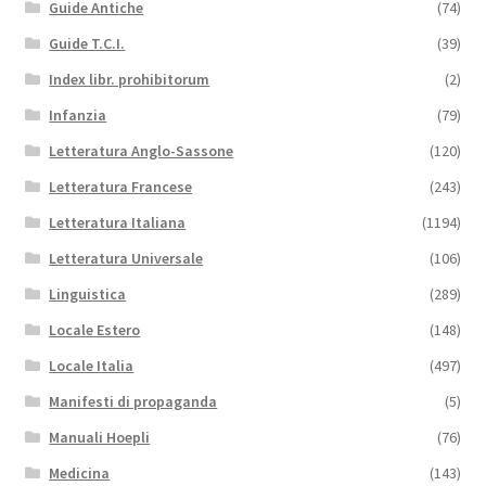
Guide Antiche
(74)
Guide T.C.I.
(39)
Index libr. prohibitorum
(2)
Infanzia
(79)
Letteratura Anglo-Sassone
(120)
Letteratura Francese
(243)
Letteratura Italiana
(1194)
Letteratura Universale
(106)
Linguistica
(289)
Locale Estero
(148)
Locale Italia
(497)
Manifesti di propaganda
(5)
Manuali Hoepli
(76)
Medicina
(143)