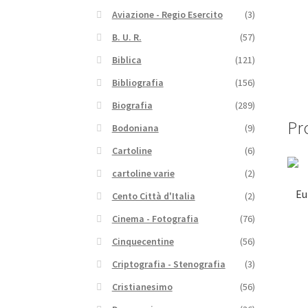
Aviazione - Regio Esercito
(3)
B. U. R.
(57)
Biblica
(121)
Bibliografia
(156)
Biografia
(289)
Pro
Bodoniana
(9)
Cartoline
(6)
cartoline varie
(2)
Eu
Cento Città d'Italia
(2)
Cinema - Fotografia
(76)
Cinquecentine
(56)
Criptografia - Stenografia
(3)
Cristianesimo
(56)