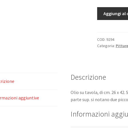
Chiesa
Aggiungi al 
di
campagna.
quantità
COD:
9294
Categoria:
Pitture
Descrizione
rizione
Olio su tavola, di cm. 26 x 42. 
rmazioni aggiuntive
parte sup. si notano due piccol
Informazioni aggiu