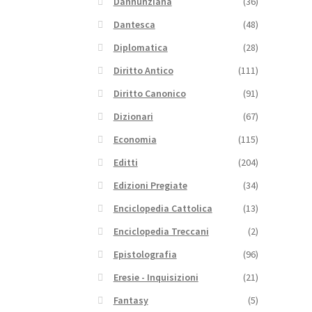
Dannunziana
(36)
Dantesca
(48)
Diplomatica
(28)
Diritto Antico
(111)
Diritto Canonico
(91)
Dizionari
(67)
Economia
(115)
Editti
(204)
Edizioni Pregiate
(34)
Enciclopedia Cattolica
(13)
Enciclopedia Treccani
(2)
Epistolografia
(96)
Eresie - Inquisizioni
(21)
Fantasy
(5)