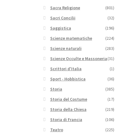
Sacra Religione
(801)
Sacri Concilii
(32)
Saggistica
(196)
Scienze matematiche
(224)
Scienze naturali
(283)
Scienze Occulte e Massoneria
(31)
Scrittori d'Italia
(1)
Sport - Hobbistica
(36)
Storia
(385)
Storia del Costume
(17)
Storia della Chiesa
(219)
Storia di Francia
(106)
Teatro
(225)