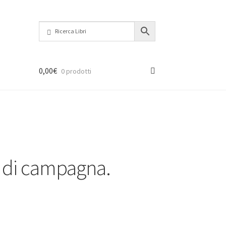
0,00
€
0 prodotti
 di campagna.