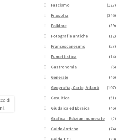
Fascismo
(127)
Filosofia
(346)
Folklore
(39)
Fotografie antiche
(12)
Francescanesimo
(53)
Fumettistica
(14)
Gastronomia
(6)
Generale
(46)
Geografia, Carte, Atlanti
(107)
Gesuitica
(51)
Giudaica ed Ebraica
(46)
Grafica - Edizioni numerate
(2)
Guide Antiche
(74)
Guide T.C.I.
(39)