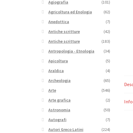
Agiografia
(101)
Agricoltura ed Enologia
(62)
Anedottica
(7)
Antiche scritture
(42)
Antiche scritture
(183)
Antropologia - Etnologia
(34)
Apicoltura
(5)
Araldica
(4)
Archeologia
(65)
Desc
Arte
(546)
Arte grafica
(2)
Info
Astronomia
(50)
Autografi
(7)
Autori Greco Latini
(224)