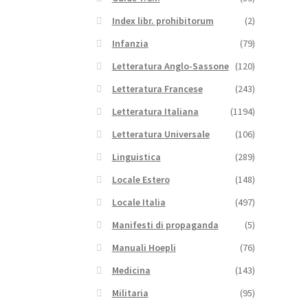
Index libr. prohibitorum
(2)
Infanzia
(79)
Letteratura Anglo-Sassone
(120)
Letteratura Francese
(243)
Letteratura Italiana
(1194)
Letteratura Universale
(106)
Linguistica
(289)
Locale Estero
(148)
Locale Italia
(497)
Manifesti di propaganda
(5)
Manuali Hoepli
(76)
Medicina
(143)
Militaria
(95)