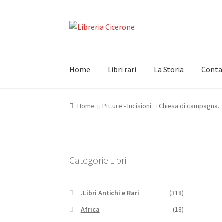
Vai
Vai
alla
al
navigazione
contenuto
Home
Libri rari
La Storia
Conta
Home
Pitture - Incisioni
Chiesa di campagna.
Categorie Libri
.Libri Antichi e Rari
(318)
Africa
(18)