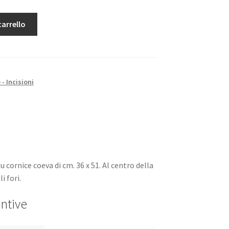
carrello
 - Incisioni
Su cornice coeva di cm. 36 x 51. Al centro della
i fori.
ntive