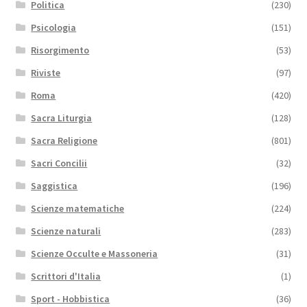
Politica
(230)
Psicologia
(151)
Risorgimento
(53)
Riviste
(97)
Roma
(420)
Sacra Liturgia
(128)
Sacra Religione
(801)
Sacri Concilii
(32)
Saggistica
(196)
Scienze matematiche
(224)
Scienze naturali
(283)
Scienze Occulte e Massoneria
(31)
Scrittori d'Italia
(1)
Sport - Hobbistica
(36)