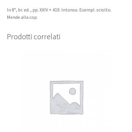
de
Paris.
In 8°, br. ed. , pp. XXIV + 419. Intonso. Esempl. sciolto.
quantità
Mende alla cop.
Prodotti correlati