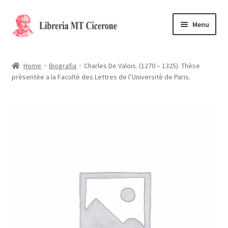
Vai
Vai
Menu
alla
al
navigazione
contenuto
Home
Home
Biografia
Charles De Valois. (1270 – 1325). Thèse
prèsentèe a la Facultè des Lettres de l’Universitè de Paris.
Libri rari
La Storia
Contattaci
Cassa
Carrello
Privacy Policy