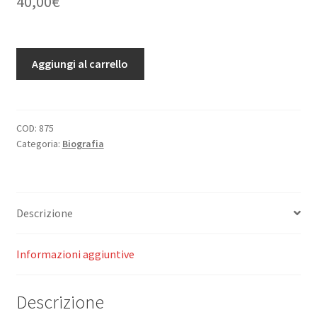
40,00
€
Charles
Aggiungi al carrello
De
Valois.
(1270
-
COD:
875
Categoria:
Biografia
1325).
Thèse
prèsentèe
a
Descrizione
la
Facultè
des
Informazioni aggiuntive
Lettres
de
Descrizione
l'Universitè