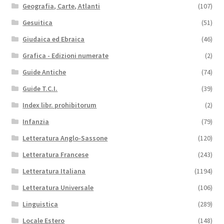
Geografia, Carte, Atlanti
(107)
Gesuitica
(51)
Giudaica ed Ebraica
(46)
Grafica - Edizioni numerate
(2)
Guide Antiche
(74)
Guide T.C.I.
(39)
Index libr. prohibitorum
(2)
Infanzia
(79)
Letteratura Anglo-Sassone
(120)
Letteratura Francese
(243)
Letteratura Italiana
(1194)
Letteratura Universale
(106)
Linguistica
(289)
Locale Estero
(148)