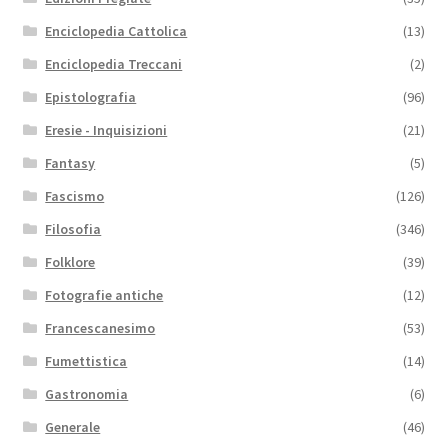
Enciclopedia Cattolica
(13)
Enciclopedia Treccani
(2)
Epistolografia
(96)
Eresie - Inquisizioni
(21)
Fantasy
(5)
Fascismo
(126)
Filosofia
(346)
Folklore
(39)
Fotografie antiche
(12)
Francescanesimo
(53)
Fumettistica
(14)
Gastronomia
(6)
Generale
(46)