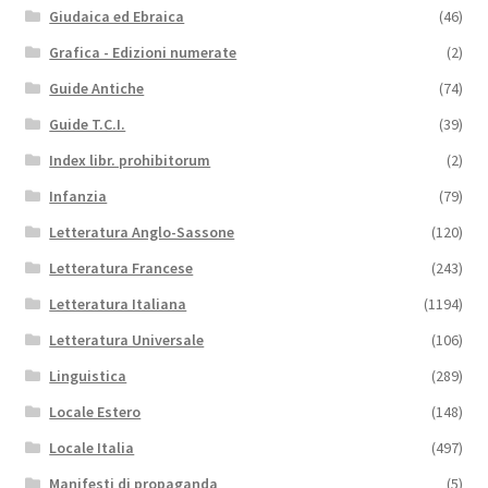
Giudaica ed Ebraica
(46)
Grafica - Edizioni numerate
(2)
Guide Antiche
(74)
Guide T.C.I.
(39)
Index libr. prohibitorum
(2)
Infanzia
(79)
Letteratura Anglo-Sassone
(120)
Letteratura Francese
(243)
Letteratura Italiana
(1194)
Letteratura Universale
(106)
Linguistica
(289)
Locale Estero
(148)
Locale Italia
(497)
Manifesti di propaganda
(5)