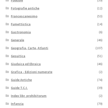
Folklore
(39)
Fotografie antiche
(12)
Francescanesimo
(53)
Fumettistica
(14)
Gastronomia
(6)
Generale
(46)
Geografia, Carte, Atlanti
(107)
Gesuitica
(51)
Giudaica ed Ebraica
(46)
Grafica - Edizioni numerate
(2)
Guide Antiche
(74)
Guide T.C.I.
(39)
Index libr. prohibitorum
(2)
Infanzia
(79)