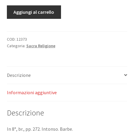
Arte
Aggiungi al carrello
della
perfezion
cristiana
(
COD:
12373
Categoria:
Sacra Religione
Tesoro
Cattolico).
quantità
Descrizione
Informazioni aggiuntive
Descrizione
In 8°, br., pp. 272. Intonso. Barbe.