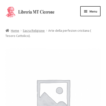
Vai
Vai
Menu
alla
al
navigazione
contenuto
Home
Home
Sacra Religione
Arte della perfezion cristiana (
Tesoro Cattolico).
Libri rari
La Storia
Contattaci
Cassa
Carrello
Privacy Policy