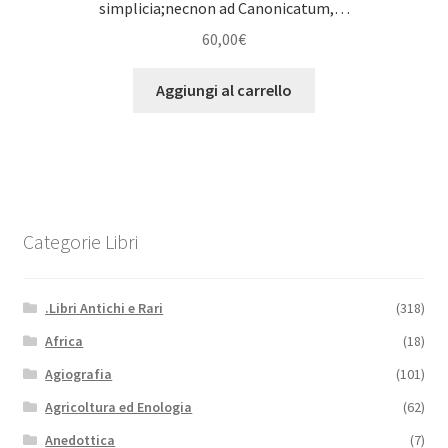
simplicia;necnon ad Canonicatum,…
60,00
€
Aggiungi al carrello
Categorie Libri
.Libri Antichi e Rari
(318)
Africa
(18)
Agiografia
(101)
Agricoltura ed Enologia
(62)
Anedottica
(7)