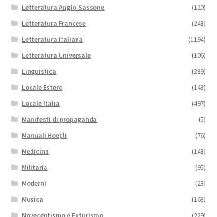
Letteratura Anglo-Sassone
(120)
Letteratura Francese
(243)
Letteratura Italiana
(1194)
Letteratura Universale
(106)
Linguistica
(289)
Locale Estero
(148)
Locale Italia
(497)
Manifesti di propaganda
(5)
Manuali Hoepli
(76)
Medicina
(143)
Militaria
(95)
Moderni
(28)
Musica
(168)
Novecentismo e Futurismo
(229)