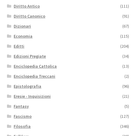
Diritto Antico
(111)
Diritto Canonico
(91)
Dizionari
(67)
Economia
(115)
Editti
(204)
Edizioni Pregiate
(34)
Enciclopedia Cattolica
(13)
Enciclopedia Treccani
(2)
Epistolografia
(96)
Eresie - Inquisizioni
(21)
Fantasy
(5)
Fascismo
(127)
Filosofia
(346)