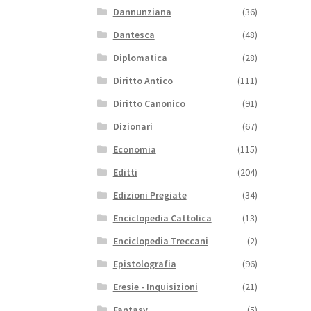
Dannunziana
(36)
Dantesca
(48)
Diplomatica
(28)
Diritto Antico
(111)
Diritto Canonico
(91)
Dizionari
(67)
Economia
(115)
Editti
(204)
Edizioni Pregiate
(34)
Enciclopedia Cattolica
(13)
Enciclopedia Treccani
(2)
Epistolografia
(96)
Eresie - Inquisizioni
(21)
Fantasy
(5)