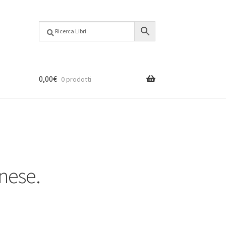
0,00
€
0 prodotti
inese.