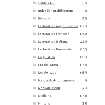
Guide T.C.I.
(39)
Index libr. prohibitorum
(2)
Infanzia
(79)
Letteratura Anglo-Sassone
(120)
Letteratura Francese
(243)
Letteratura Italiana
(1194)
Letteratura Universale
(106)
Linguistica
(289)
Locale Estero
(148)
Locale Italia
(497)
Manifesti di propaganda
(5)
Manuali Hoepli
(76)
Medicina
(143)
Militaria
(95)