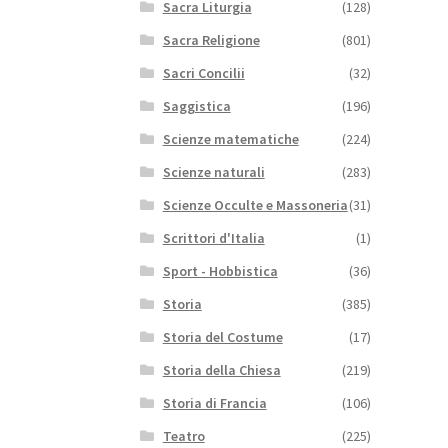
Sacra Liturgia
(128)
Sacra Religione
(801)
Sacri Concilii
(32)
Saggistica
(196)
Scienze matematiche
(224)
Scienze naturali
(283)
Scienze Occulte e Massoneria
(31)
Scrittori d'Italia
(1)
Sport - Hobbistica
(36)
Storia
(385)
Storia del Costume
(17)
Storia della Chiesa
(219)
Storia di Francia
(106)
Teatro
(225)