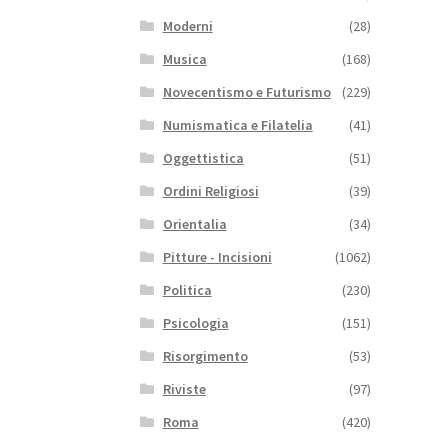
Moderni
(28)
Musica
(168)
Novecentismo e Futurismo
(229)
Numismatica e Filatelia
(41)
Oggettistica
(51)
Ordini Religiosi
(39)
Orientalia
(34)
Pitture - Incisioni
(1062)
Politica
(230)
Psicologia
(151)
Risorgimento
(53)
Riviste
(97)
Roma
(420)