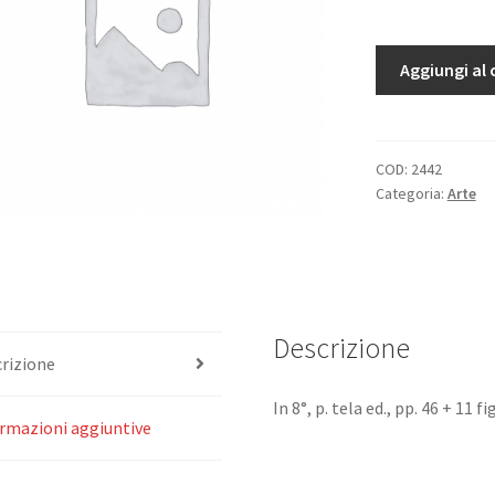
Arte
Aggiungi al 
Cinese.
quantità
COD:
2442
Categoria:
Arte
Descrizione
rizione
In 8°, p. tela ed., pp. 46 + 11 fig.
rmazioni aggiuntive