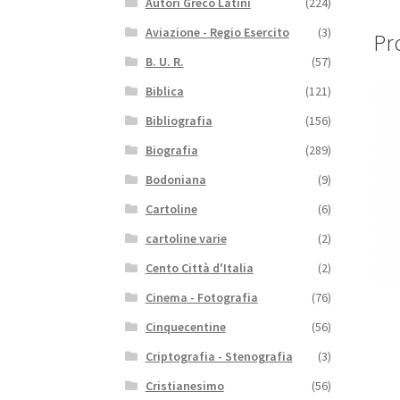
Autori Greco Latini
(224)
Aviazione - Regio Esercito
(3)
Pro
B. U. R.
(57)
Biblica
(121)
Bibliografia
(156)
Biografia
(289)
Bodoniana
(9)
Cartoline
(6)
cartoline varie
(2)
Cento Città d'Italia
(2)
Cinema - Fotografia
(76)
Cinquecentine
(56)
Criptografia - Stenografia
(3)
Cristianesimo
(56)