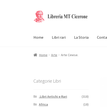
Vai
Vai
alla
al
navigazione
contenuto
Home
Libri rari
La Storia
Conta
Home
Arte
Arte Cinese.
Categorie Libri
.Libri Antichi e Rari
(318)
Africa
(18)