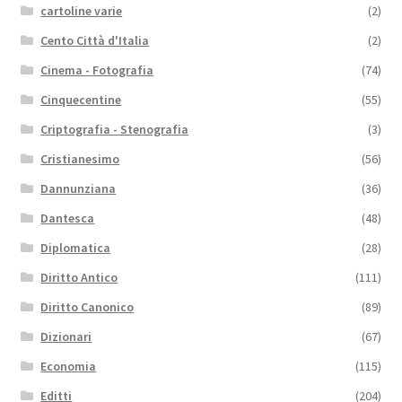
cartoline varie
(2)
Cento Città d'Italia
(2)
Cinema - Fotografia
(74)
Cinquecentine
(55)
Criptografia - Stenografia
(3)
Cristianesimo
(56)
Dannunziana
(36)
Dantesca
(48)
Diplomatica
(28)
Diritto Antico
(111)
Diritto Canonico
(89)
Dizionari
(67)
Economia
(115)
Editti
(204)