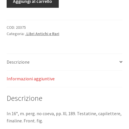
Aggiungi al carrello
libri
VIII.
Ex
recensione
COD:
20375
Categoria:
.Libri Antichi e Rari
Nicolai
Heinsii
Dan.
F.
Descrizione
Petri
Burmanni
V.
Informazioni aggiuntive
C.
quantità
Descrizione
In 16°, m. perg. no coeva, pp. XL 189. Testatine, capilettere,
finaline. Front. fig.