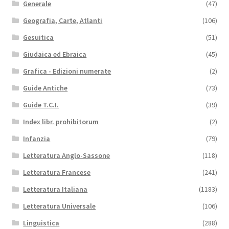
Generale
(47)
Geografia, Carte, Atlanti
(106)
Gesuitica
(51)
Giudaica ed Ebraica
(45)
Grafica - Edizioni numerate
(2)
Guide Antiche
(73)
Guide T.C.I.
(39)
Index libr. prohibitorum
(2)
Infanzia
(79)
Letteratura Anglo-Sassone
(118)
Letteratura Francese
(241)
Letteratura Italiana
(1183)
Letteratura Universale
(106)
Linguistica
(288)