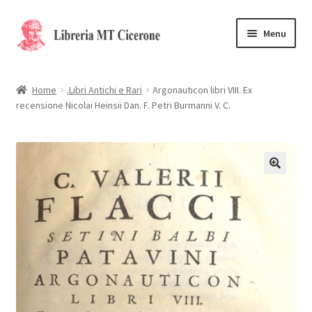
Vai
Vai
Menu
alla
al
navigazione
contenuto
Home
Home
.Libri Antichi e Rari
Argonauticon libri VIII. Ex
recensione Nicolai Heinsii Dan. F. Petri Burmanni V. C.
Libri rari
La Storia
Contattaci
Cassa
Carrello
Privacy Policy