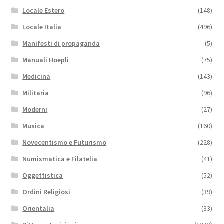
Locale Estero
(148)
Locale Italia
(496)
Manifesti di propaganda
(5)
Manuali Hoepli
(75)
Medicina
(143)
Militaria
(96)
Moderni
(27)
Musica
(160)
Novecentismo e Futurismo
(228)
Numismatica e Filatelia
(41)
Oggettistica
(52)
Ordini Religiosi
(39)
Orientalia
(33)