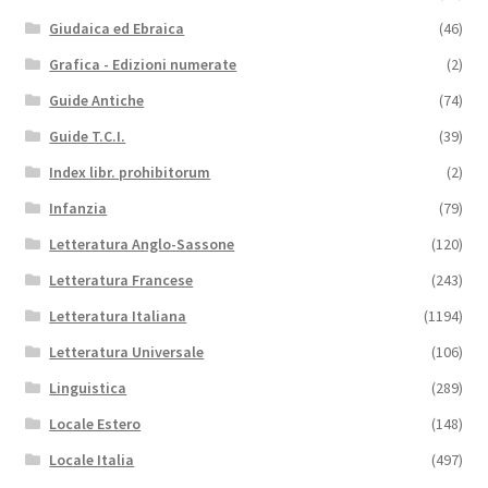
Giudaica ed Ebraica
(46)
Grafica - Edizioni numerate
(2)
Guide Antiche
(74)
Guide T.C.I.
(39)
Index libr. prohibitorum
(2)
Infanzia
(79)
Letteratura Anglo-Sassone
(120)
Letteratura Francese
(243)
Letteratura Italiana
(1194)
Letteratura Universale
(106)
Linguistica
(289)
Locale Estero
(148)
Locale Italia
(497)