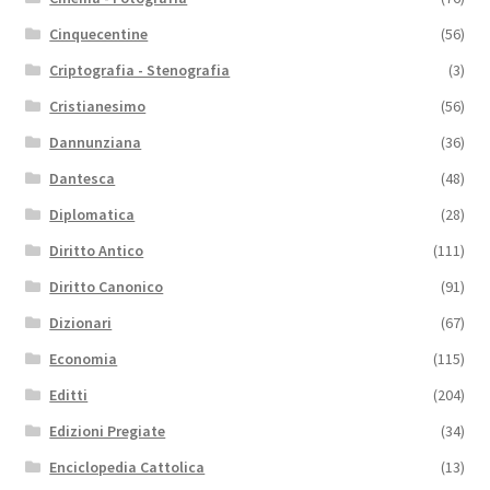
Cinquecentine
(56)
Criptografia - Stenografia
(3)
Cristianesimo
(56)
Dannunziana
(36)
Dantesca
(48)
Diplomatica
(28)
Diritto Antico
(111)
Diritto Canonico
(91)
Dizionari
(67)
Economia
(115)
Editti
(204)
Edizioni Pregiate
(34)
Enciclopedia Cattolica
(13)