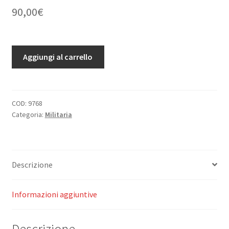
90,00
€
Ali
Aggiungi al carrello
e
alati.
quantità
COD:
9768
Categoria:
Militaria
Descrizione
Informazioni aggiuntive
Descrizione