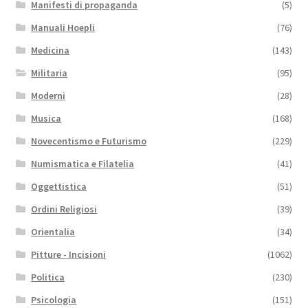
Manifesti di propaganda
(5)
Manuali Hoepli
(76)
Medicina
(143)
Militaria
(95)
Moderni
(28)
Musica
(168)
Novecentismo e Futurismo
(229)
Numismatica e Filatelia
(41)
Oggettistica
(51)
Ordini Religiosi
(39)
Orientalia
(34)
Pitture - Incisioni
(1062)
Politica
(230)
Psicologia
(151)