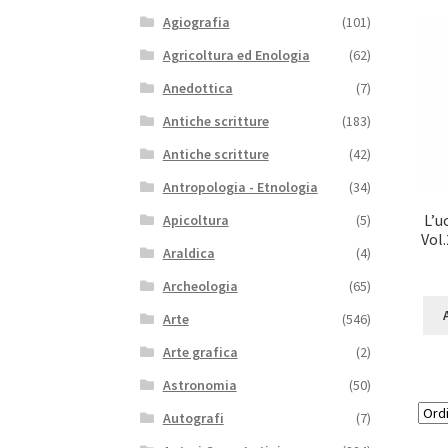
Agiografia
(101)
Agricoltura ed Enologia
(62)
Anedottica
(7)
Antiche scritture
(183)
Antiche scritture
(42)
Antropologia - Etnologia
(34)
L’u
Apicoltura
(5)
Vol.
Araldica
(4)
Archeologia
(65)
Arte
(546)
Arte grafica
(2)
Astronomia
(50)
Autografi
(7)