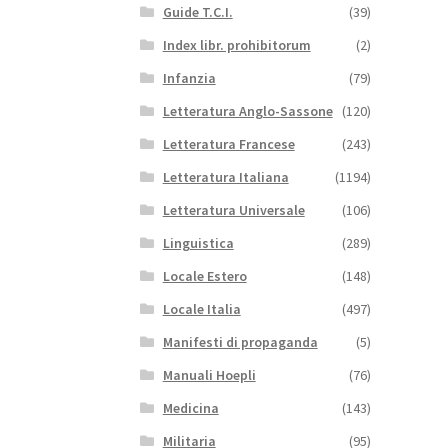
Guide T.C.I.
(39)
Index libr. prohibitorum
(2)
Infanzia
(79)
Letteratura Anglo-Sassone
(120)
Letteratura Francese
(243)
Letteratura Italiana
(1194)
Letteratura Universale
(106)
Linguistica
(289)
Locale Estero
(148)
Locale Italia
(497)
Manifesti di propaganda
(5)
Manuali Hoepli
(76)
Medicina
(143)
Militaria
(95)