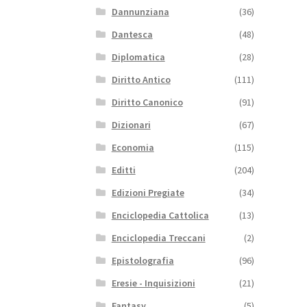
Dannunziana
(36)
Dantesca
(48)
Diplomatica
(28)
Diritto Antico
(111)
Diritto Canonico
(91)
Dizionari
(67)
Economia
(115)
Editti
(204)
Edizioni Pregiate
(34)
Enciclopedia Cattolica
(13)
Enciclopedia Treccani
(2)
Epistolografia
(96)
Eresie - Inquisizioni
(21)
Fantasy
(5)