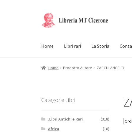
Vai
Vai
alla
al
navigazione
contenuto
Home
Libri rari
La Storia
Conta
Home
Prodotto Autore
ZACCHI ANGELO.
Z
Categorie Libri
.Libri Antichi e Rari
(318)
Africa
(18)