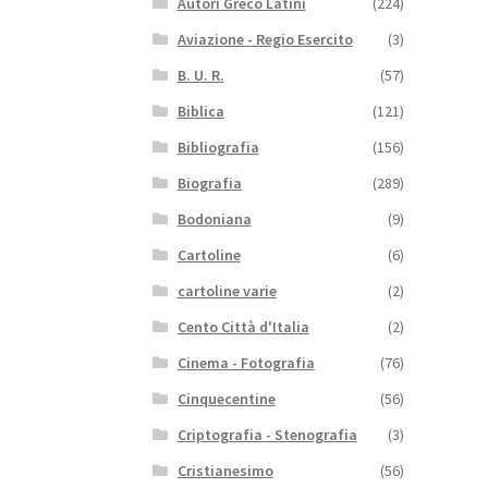
Autori Greco Latini
(224)
Aviazione - Regio Esercito
(3)
B. U. R.
(57)
Biblica
(121)
Bibliografia
(156)
Biografia
(289)
Bodoniana
(9)
Cartoline
(6)
cartoline varie
(2)
Cento Città d'Italia
(2)
Cinema - Fotografia
(76)
Cinquecentine
(56)
Criptografia - Stenografia
(3)
Cristianesimo
(56)