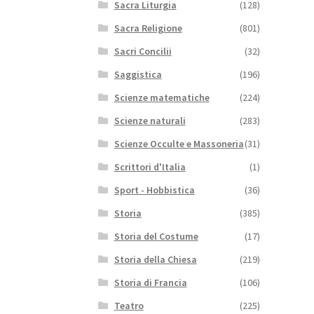
Sacra Liturgia
(128)
Sacra Religione
(801)
Sacri Concilii
(32)
Saggistica
(196)
Scienze matematiche
(224)
Scienze naturali
(283)
Scienze Occulte e Massoneria
(31)
Scrittori d'Italia
(1)
Sport - Hobbistica
(36)
Storia
(385)
Storia del Costume
(17)
Storia della Chiesa
(219)
Storia di Francia
(106)
Teatro
(225)