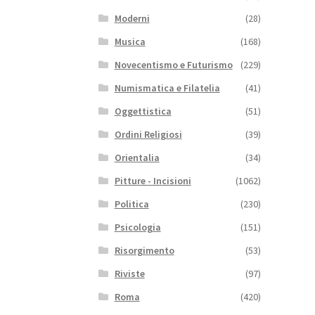
Moderni
(28)
Musica
(168)
Novecentismo e Futurismo
(229)
Numismatica e Filatelia
(41)
Oggettistica
(51)
Ordini Religiosi
(39)
Orientalia
(34)
Pitture - Incisioni
(1062)
Politica
(230)
Psicologia
(151)
Risorgimento
(53)
Riviste
(97)
Roma
(420)