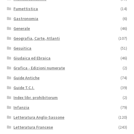
Fumettistica
(14)
Gastronomia
(6)
Generale
(46)
Geografia, Carte, Atlanti
(107)
Gesuitica
(51)
Giudaica ed Ebraica
(46)
Grafica - Edizioni numerate
(2)
Guide Antiche
(74)
Guide T.C.I.
(39)
Index libr. prohibitorum
(2)
Infanzia
(79)
Letteratura Anglo-Sassone
(120)
Letteratura Francese
(243)