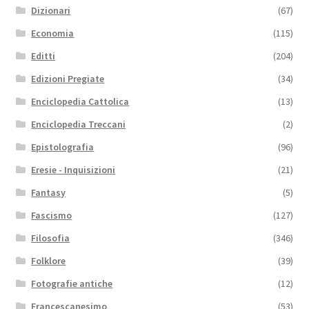
Dizionari
(67)
Economia
(115)
Editti
(204)
Edizioni Pregiate
(34)
Enciclopedia Cattolica
(13)
Enciclopedia Treccani
(2)
Epistolografia
(96)
Eresie - Inquisizioni
(21)
Fantasy
(5)
Fascismo
(127)
Filosofia
(346)
Folklore
(39)
Fotografie antiche
(12)
Francescanesimo
(53)