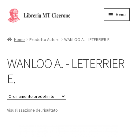
Vai
Vai
Menu
alla
al
navigazione
contenuto
Home
Home
Prodotto Autore
WANLOO A. - LETERRIER E.
Libri rari
WANLOO A. - LETERRIER
La Storia
E.
Contattaci
Cassa
Visualizzazione del risultato
Carrello
Privacy Policy