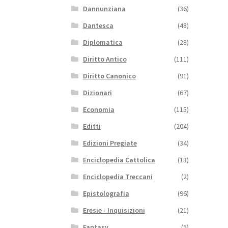
Dannunziana
(36)
Dantesca
(48)
Diplomatica
(28)
Diritto Antico
(111)
Diritto Canonico
(91)
Dizionari
(67)
Economia
(115)
Editti
(204)
Edizioni Pregiate
(34)
Enciclopedia Cattolica
(13)
Enciclopedia Treccani
(2)
Epistolografia
(96)
Eresie - Inquisizioni
(21)
Fantasy
(5)