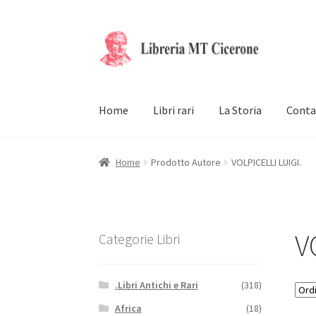
Vai
Vai
alla
al
navigazione
contenuto
Home
Libri rari
La Storia
Conta
Home
Prodotto Autore
VOLPICELLI LUIGI.
V
Categorie Libri
.Libri Antichi e Rari
(318)
Africa
(18)