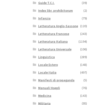
Guide T.C.I.
(39)
Index libr. prohibitorum
(2)
Infanzia
(79)
Letteratura Anglo-Sassone
(120)
Letteratura Francese
(243)
Letteratura Italiana
(1194)
Letteratura Universale
(106)
Linguistica
(289)
Locale Estero
(148)
Locale Italia
(497)
Manifesti di propaganda
(5)
Manuali Hoepli
(76)
Medicina
(143)
Militaria
(95)