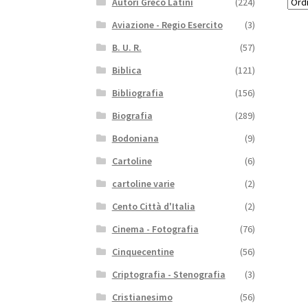
Autori Greco Latini
(224)
Aviazione - Regio Esercito
(3)
B. U. R.
(57)
Biblica
(121)
Bibliografia
(156)
Biografia
(289)
Bodoniana
(9)
Cartoline
(6)
cartoline varie
(2)
Cento Città d'Italia
(2)
Cinema - Fotografia
(76)
Cinquecentine
(56)
Criptografia - Stenografia
(3)
Cristianesimo
(56)