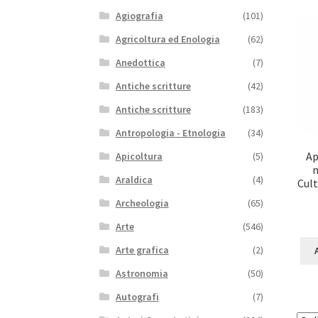
Agiografia
(101)
Agricoltura ed Enologia
(62)
Anedottica
(7)
Antiche scritture
(42)
Antiche scritture
(183)
Antropologia - Etnologia
(34)
Ap
Apicoltura
(5)
m
Araldica
(4)
Cult
Archeologia
(65)
Arte
(546)
Arte grafica
(2)
Astronomia
(50)
Autografi
(7)