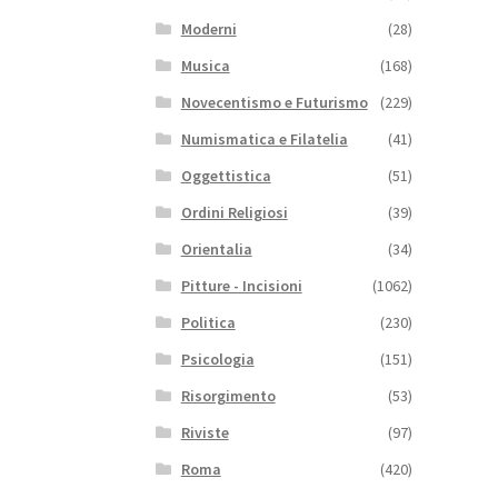
Moderni
(28)
Musica
(168)
Novecentismo e Futurismo
(229)
Numismatica e Filatelia
(41)
Oggettistica
(51)
Ordini Religiosi
(39)
Orientalia
(34)
Pitture - Incisioni
(1062)
Politica
(230)
Psicologia
(151)
Risorgimento
(53)
Riviste
(97)
Roma
(420)