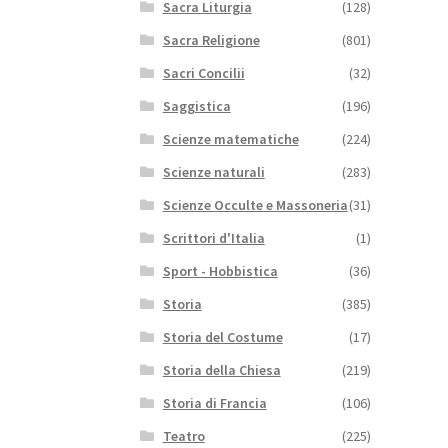
Sacra Liturgia
(128)
Sacra Religione
(801)
Sacri Concilii
(32)
Saggistica
(196)
Scienze matematiche
(224)
Scienze naturali
(283)
Scienze Occulte e Massoneria
(31)
Scrittori d'Italia
(1)
Sport - Hobbistica
(36)
Storia
(385)
Storia del Costume
(17)
Storia della Chiesa
(219)
Storia di Francia
(106)
Teatro
(225)