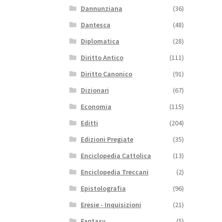
Dannunziana
(36)
Dantesca
(48)
Diplomatica
(28)
Diritto Antico
(111)
Diritto Canonico
(91)
Dizionari
(67)
Economia
(115)
Editti
(204)
Edizioni Pregiate
(35)
Enciclopedia Cattolica
(13)
Enciclopedia Treccani
(2)
Epistolografia
(96)
Eresie - Inquisizioni
(21)
Fantasy
(5)