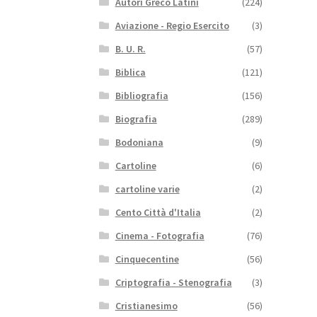
Autori Greco Latini
(224)
Aviazione - Regio Esercito
(3)
B. U. R.
(57)
Biblica
(121)
Bibliografia
(156)
Biografia
(289)
Bodoniana
(9)
Cartoline
(6)
cartoline varie
(2)
Cento Città d'Italia
(2)
Cinema - Fotografia
(76)
Cinquecentine
(56)
Criptografia - Stenografia
(3)
Cristianesimo
(56)