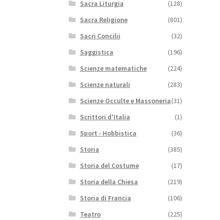
Sacra Liturgia
(128)
Sacra Religione
(801)
Sacri Concilii
(32)
Saggistica
(196)
Scienze matematiche
(224)
Scienze naturali
(283)
Scienze Occulte e Massoneria
(31)
Scrittori d'Italia
(1)
Sport - Hobbistica
(36)
Storia
(385)
Storia del Costume
(17)
Storia della Chiesa
(219)
Storia di Francia
(106)
Teatro
(225)