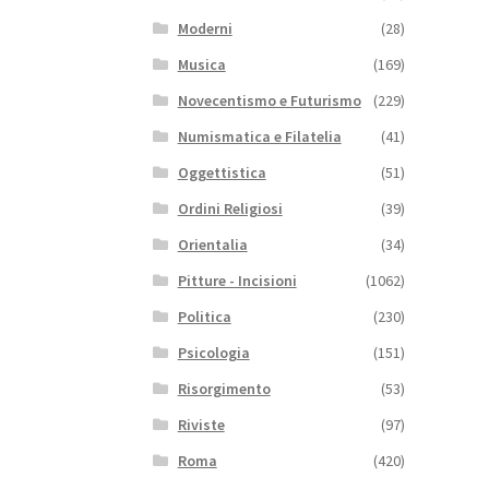
Moderni
(28)
Musica
(169)
Novecentismo e Futurismo
(229)
Numismatica e Filatelia
(41)
Oggettistica
(51)
Ordini Religiosi
(39)
Orientalia
(34)
Pitture - Incisioni
(1062)
Politica
(230)
Psicologia
(151)
Risorgimento
(53)
Riviste
(97)
Roma
(420)