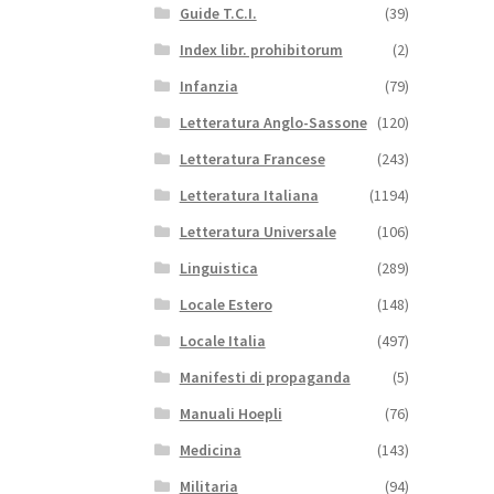
Guide T.C.I.
(39)
Index libr. prohibitorum
(2)
Infanzia
(79)
Letteratura Anglo-Sassone
(120)
Letteratura Francese
(243)
Letteratura Italiana
(1194)
Letteratura Universale
(106)
Linguistica
(289)
Locale Estero
(148)
Locale Italia
(497)
Manifesti di propaganda
(5)
Manuali Hoepli
(76)
Medicina
(143)
Militaria
(94)