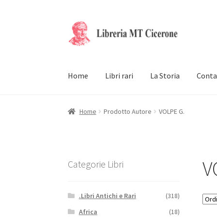
Vai
Vai
alla
al
navigazione
contenuto
Home
Libri rari
La Storia
Conta
Home
Prodotto Autore
VOLPE G.
V
Categorie Libri
.Libri Antichi e Rari
(318)
Africa
(18)