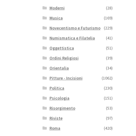
Moderni
(28)
Musica
(169)
Novecentismo e Futurismo
(229)
Numismatica e Filatelia
(41)
Oggettistica
(51)
Ordini Religiosi
(39)
Orientalia
(34)
Pitture - Incisioni
(1062)
Politica
(230)
Psicologia
(151)
Risorgimento
(53)
Riviste
(97)
Roma
(420)