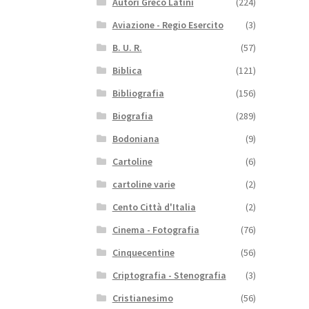
Autori Greco Latini
(224)
Aviazione - Regio Esercito
(3)
B. U. R.
(57)
Biblica
(121)
Bibliografia
(156)
Biografia
(289)
Bodoniana
(9)
Cartoline
(6)
cartoline varie
(2)
Cento Città d'Italia
(2)
Cinema - Fotografia
(76)
Cinquecentine
(56)
Criptografia - Stenografia
(3)
Cristianesimo
(56)