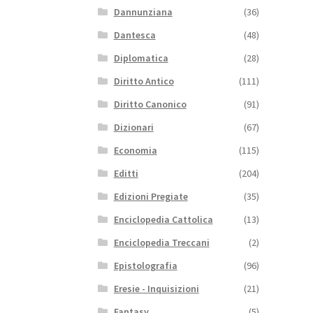
Dannunziana
(36)
Dantesca
(48)
Diplomatica
(28)
Diritto Antico
(111)
Diritto Canonico
(91)
Dizionari
(67)
Economia
(115)
Editti
(204)
Edizioni Pregiate
(35)
Enciclopedia Cattolica
(13)
Enciclopedia Treccani
(2)
Epistolografia
(96)
Eresie - Inquisizioni
(21)
Fantasy
(5)