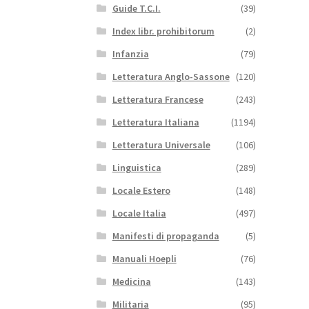
Guide T.C.I.
(39)
Index libr. prohibitorum
(2)
Infanzia
(79)
Letteratura Anglo-Sassone
(120)
Letteratura Francese
(243)
Letteratura Italiana
(1194)
Letteratura Universale
(106)
Linguistica
(289)
Locale Estero
(148)
Locale Italia
(497)
Manifesti di propaganda
(5)
Manuali Hoepli
(76)
Medicina
(143)
Militaria
(95)