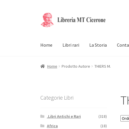
Vai
Vai
alla
al
navigazione
contenuto
Home
Libri rari
La Storia
Conta
Home
Prodotto Autore
THIERS M.
T
Categorie Libri
.Libri Antichi e Rari
(318)
Africa
(18)