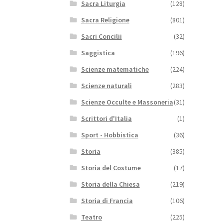
Sacra Liturgia
(128)
Sacra Religione
(801)
Sacri Concilii
(32)
Saggistica
(196)
Scienze matematiche
(224)
Scienze naturali
(283)
Scienze Occulte e Massoneria
(31)
Scrittori d'Italia
(1)
Sport - Hobbistica
(36)
Storia
(385)
Storia del Costume
(17)
Storia della Chiesa
(219)
Storia di Francia
(106)
Teatro
(225)