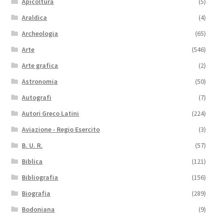
Apicoltura
(5)
Araldica
(4)
Archeologia
(65)
Arte
(546)
Arte grafica
(2)
Astronomia
(50)
Autografi
(7)
Autori Greco Latini
(224)
Aviazione - Regio Esercito
(3)
B. U. R.
(57)
Biblica
(121)
Bibliografia
(156)
Biografia
(289)
Bodoniana
(9)