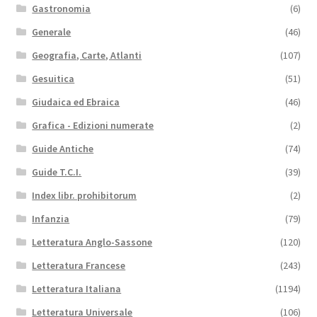
Gastronomia
(6)
Generale
(46)
Geografia, Carte, Atlanti
(107)
Gesuitica
(51)
Giudaica ed Ebraica
(46)
Grafica - Edizioni numerate
(2)
Guide Antiche
(74)
Guide T.C.I.
(39)
Index libr. prohibitorum
(2)
Infanzia
(79)
Letteratura Anglo-Sassone
(120)
Letteratura Francese
(243)
Letteratura Italiana
(1194)
Letteratura Universale
(106)