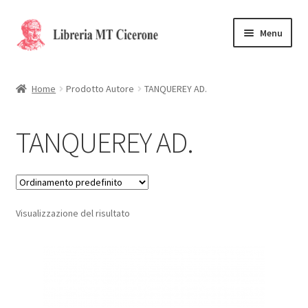
Vai
Vai
Menu
alla
al
navigazione
contenuto
Home
Home
Prodotto Autore
TANQUEREY AD.
Libri rari
TANQUEREY AD.
La Storia
Contattaci
Visualizzazione del risultato
Cassa
Carrello
Privacy Policy