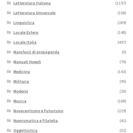
Letteratura Italiana
(1197)
Letteratura Universale
(106)
Linguistica
(289)
Locale Estero
(148)
Locale Italia
(497)
Manifesti di propaganda
(5)
Manuali Hoepli
(76)
Medicina
(143)
Militaria
(95)
Moderni
(28)
Musica
(168)
Novecentismo e Futurismo
(229)
Numismatica e Filatelia
(41)
Oggettistica
(52)