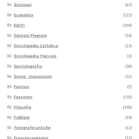
Dizionari
(67)
Economia
(115)
Editti
(204)
Edizioni Pregiate
(34)
Enciclopedia Cattolica
(13)
Enciclopedia Treccani
(2)
Epistolografia
(96)
Eresie - Inquisizioni
(21)
Fantasy
(5)
Fascismo
(130)
Filosofia
(346)
Folklore
(39)
Fotografie antiche
(12)
Francescanesimo
(53)