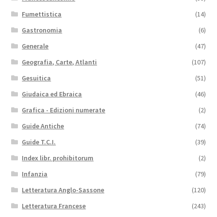
Fumettistica
(14)
Gastronomia
(6)
Generale
(47)
Geografia, Carte, Atlanti
(107)
Gesuitica
(51)
Giudaica ed Ebraica
(46)
Grafica - Edizioni numerate
(2)
Guide Antiche
(74)
Guide T.C.I.
(39)
Index libr. prohibitorum
(2)
Infanzia
(79)
Letteratura Anglo-Sassone
(120)
Letteratura Francese
(243)