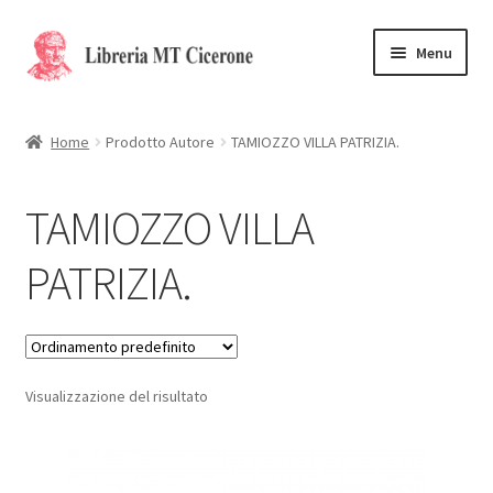
Vai
Vai
Menu
alla
al
navigazione
contenuto
Home
Home
Prodotto Autore
TAMIOZZO VILLA PATRIZIA.
Libri rari
TAMIOZZO VILLA
La Storia
PATRIZIA.
Contattaci
Cassa
Visualizzazione del risultato
Carrello
Privacy Policy