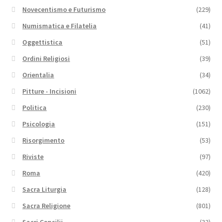
Novecentismo e Futurismo
(229)
Numismatica e Filatelia
(41)
Oggettistica
(51)
Ordini Religiosi
(39)
Orientalia
(34)
Pitture - Incisioni
(1062)
Politica
(230)
Psicologia
(151)
Risorgimento
(53)
Riviste
(97)
Roma
(420)
Sacra Liturgia
(128)
Sacra Religione
(801)
Sacri Concilii
(32)