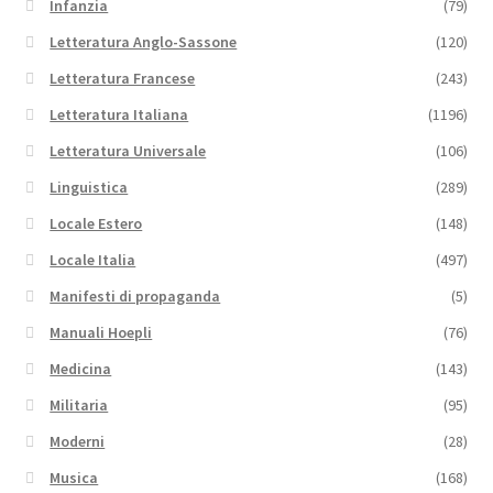
Infanzia
(79)
Letteratura Anglo-Sassone
(120)
Letteratura Francese
(243)
Letteratura Italiana
(1196)
Letteratura Universale
(106)
Linguistica
(289)
Locale Estero
(148)
Locale Italia
(497)
Manifesti di propaganda
(5)
Manuali Hoepli
(76)
Medicina
(143)
Militaria
(95)
Moderni
(28)
Musica
(168)