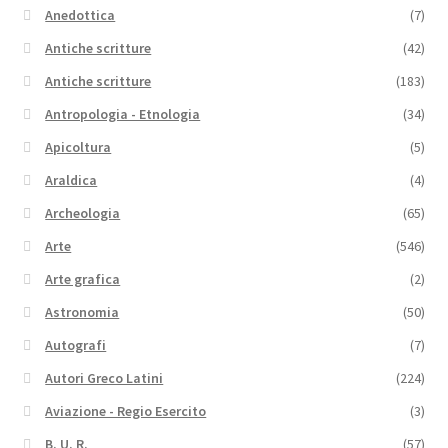
Anedottica
(7)
Antiche scritture
(42)
Antiche scritture
(183)
Antropologia - Etnologia
(34)
Apicoltura
(5)
Araldica
(4)
Archeologia
(65)
Arte
(546)
Arte grafica
(2)
Astronomia
(50)
Autografi
(7)
Autori Greco Latini
(224)
Aviazione - Regio Esercito
(3)
B. U. R.
(57)