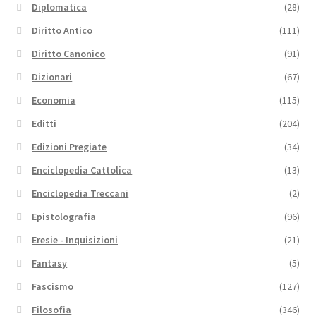
Diplomatica
(28)
Diritto Antico
(111)
Diritto Canonico
(91)
Dizionari
(67)
Economia
(115)
Editti
(204)
Edizioni Pregiate
(34)
Enciclopedia Cattolica
(13)
Enciclopedia Treccani
(2)
Epistolografia
(96)
Eresie - Inquisizioni
(21)
Fantasy
(5)
Fascismo
(127)
Filosofia
(346)