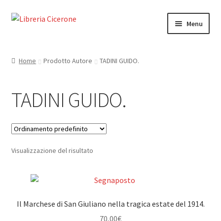
Vai
Vai
Menu
alla
al
navigazione
contenuto
Home
Home
Prodotto Autore
TADINI GUIDO.
Libri rari
TADINI GUIDO.
La Storia
Contattaci
Visualizzazione del risultato
Cassa
Carrello
Il Marchese di San Giuliano nella tragica estate del 1914.
Privacy Policy
70,00
€