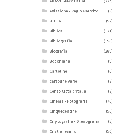
Autori Greco Latini
(224)
Aviazione - Regio Esercito
(3)
B. U. R.
(57)
Biblica
(121)
Bibliografia
(156)
Biografia
(289)
Bodoniana
(9)
Cartoline
(6)
cartoline varie
(2)
Cento Città d'Italia
(2)
Cinema - Fotografia
(76)
Cinquecentine
(56)
Criptografia - Stenografia
(3)
Cristianesimo
(56)