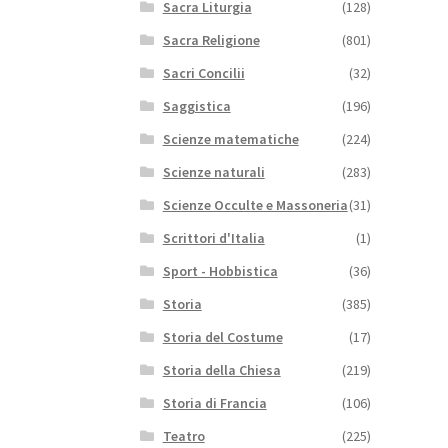
Sacra Liturgia
(128)
Sacra Religione
(801)
Sacri Concilii
(32)
Saggistica
(196)
Scienze matematiche
(224)
Scienze naturali
(283)
Scienze Occulte e Massoneria
(31)
Scrittori d'Italia
(1)
Sport - Hobbistica
(36)
Storia
(385)
Storia del Costume
(17)
Storia della Chiesa
(219)
Storia di Francia
(106)
Teatro
(225)