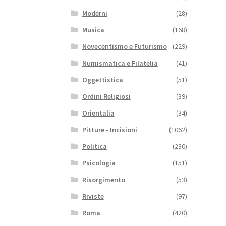
Moderni
(28)
Musica
(168)
Novecentismo e Futurismo
(229)
Numismatica e Filatelia
(41)
Oggettistica
(51)
Ordini Religiosi
(39)
Orientalia
(34)
Pitture - Incisioni
(1062)
Politica
(230)
Psicologia
(151)
Risorgimento
(53)
Riviste
(97)
Roma
(420)