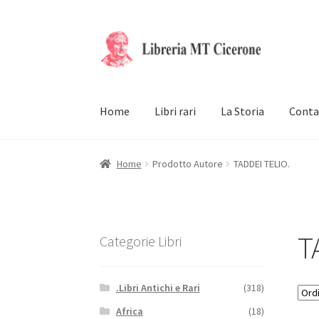
Vai
Vai
alla
al
navigazione
contenuto
Home
Libri rari
La Storia
Conta
Home
Prodotto Autore
TADDEI TELIO.
T
Categorie Libri
.Libri Antichi e Rari
(318)
Africa
(18)