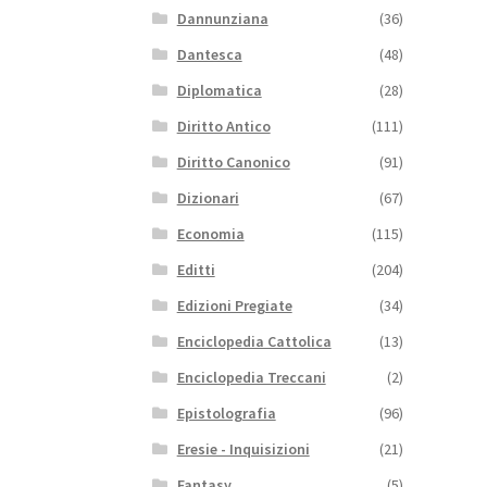
Dannunziana
(36)
Dantesca
(48)
Diplomatica
(28)
Diritto Antico
(111)
Diritto Canonico
(91)
Dizionari
(67)
Economia
(115)
Editti
(204)
Edizioni Pregiate
(34)
Enciclopedia Cattolica
(13)
Enciclopedia Treccani
(2)
Epistolografia
(96)
Eresie - Inquisizioni
(21)
Fantasy
(5)