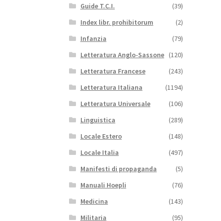
Guide T.C.I.
(39)
Index libr. prohibitorum
(2)
Infanzia
(79)
Letteratura Anglo-Sassone
(120)
Letteratura Francese
(243)
Letteratura Italiana
(1194)
Letteratura Universale
(106)
Linguistica
(289)
Locale Estero
(148)
Locale Italia
(497)
Manifesti di propaganda
(5)
Manuali Hoepli
(76)
Medicina
(143)
Militaria
(95)