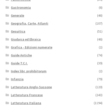
Gastronomia
(6)
Generale
(46)
Geografia, Carte, Atlanti
(107)
Gesuitica
(51)
Giudaica ed Ebraica
(46)
Grafica - Edizioni numerate
(2)
Guide Antiche
(74)
Guide T.C.I.
(39)
Index libr. prohibitorum
(2)
Infanzia
(79)
Letteratura Anglo-Sassone
(120)
Letteratura Francese
(243)
Letteratura Italiana
(1194)