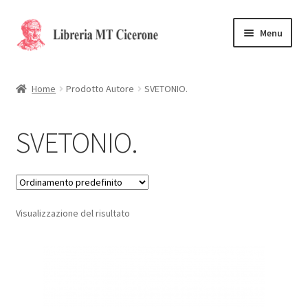
Vai
Vai
Menu
alla
al
navigazione
contenuto
Home
Home
Prodotto Autore
SVETONIO.
Libri rari
SVETONIO.
La Storia
Contattaci
Visualizzazione del risultato
Cassa
Carrello
Privacy Policy