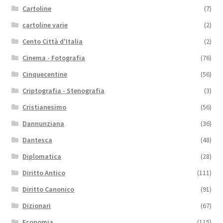
Cartoline
(7)
cartoline varie
(2)
Cento Città d'Italia
(2)
Cinema - Fotografia
(76)
Cinquecentine
(56)
Criptografia - Stenografia
(3)
Cristianesimo
(56)
Dannunziana
(36)
Dantesca
(48)
Diplomatica
(28)
Diritto Antico
(111)
Diritto Canonico
(91)
Dizionari
(67)
Economia
(115)