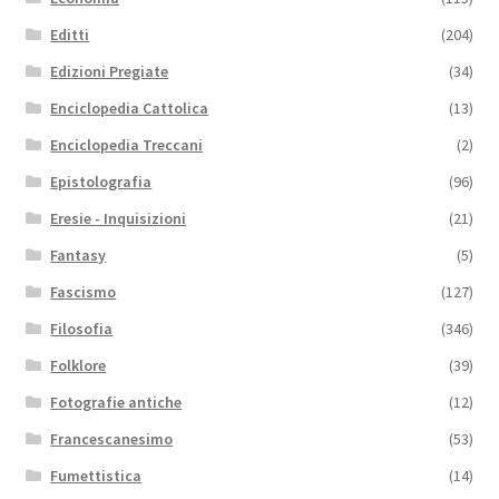
Editti
(204)
Edizioni Pregiate
(34)
Enciclopedia Cattolica
(13)
Enciclopedia Treccani
(2)
Epistolografia
(96)
Eresie - Inquisizioni
(21)
Fantasy
(5)
Fascismo
(127)
Filosofia
(346)
Folklore
(39)
Fotografie antiche
(12)
Francescanesimo
(53)
Fumettistica
(14)