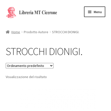
Vai
Vai
Menu
alla
al
navigazione
contenuto
Home
Home
Prodotto Autore
STROCCHI DIONIGI.
Libri rari
STROCCHI DIONIGI.
La Storia
Contattaci
Visualizzazione del risultato
Cassa
Carrello
Privacy Policy