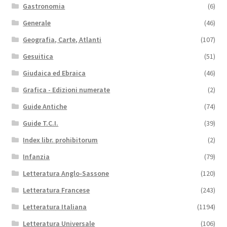
Gastronomia
(6)
Generale
(46)
Geografia, Carte, Atlanti
(107)
Gesuitica
(51)
Giudaica ed Ebraica
(46)
Grafica - Edizioni numerate
(2)
Guide Antiche
(74)
Guide T.C.I.
(39)
Index libr. prohibitorum
(2)
Infanzia
(79)
Letteratura Anglo-Sassone
(120)
Letteratura Francese
(243)
Letteratura Italiana
(1194)
Letteratura Universale
(106)