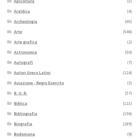
Apicoltura
(5)
Araldica
(4)
Archeologia
(65)
Arte
(546)
Arte grafica
(2)
Astronomia
(50)
Autografi
(7)
Autori Greco Latini
(224)
Aviazione - Regio Esercito
(3)
B. U. R.
(57)
Biblica
(121)
Bibliografia
(156)
Biografia
(289)
Bodoniana
(9)