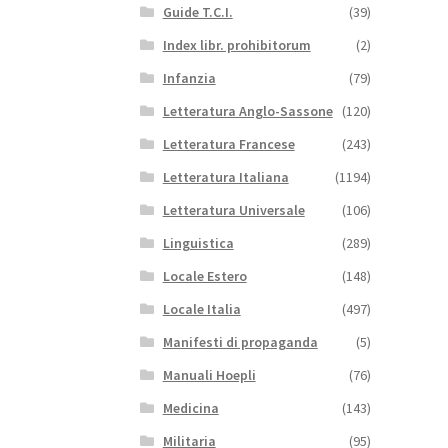
Guide T.C.I.
(39)
Index libr. prohibitorum
(2)
Infanzia
(79)
Letteratura Anglo-Sassone
(120)
Letteratura Francese
(243)
Letteratura Italiana
(1194)
Letteratura Universale
(106)
Linguistica
(289)
Locale Estero
(148)
Locale Italia
(497)
Manifesti di propaganda
(5)
Manuali Hoepli
(76)
Medicina
(143)
Militaria
(95)