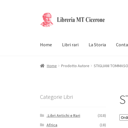
Vai
Vai
alla
al
navigazione
contenuto
Home
Libri rari
La Storia
Conta
Home
Prodotto Autore
STIGLIANI TOMMASO
S
Categorie Libri
.Libri Antichi e Rari
(318)
Africa
(18)