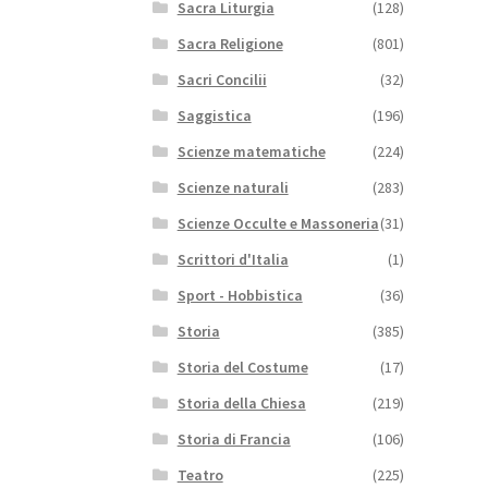
Sacra Liturgia
(128)
Sacra Religione
(801)
Sacri Concilii
(32)
Saggistica
(196)
Scienze matematiche
(224)
Scienze naturali
(283)
Scienze Occulte e Massoneria
(31)
Scrittori d'Italia
(1)
Sport - Hobbistica
(36)
Storia
(385)
Storia del Costume
(17)
Storia della Chiesa
(219)
Storia di Francia
(106)
Teatro
(225)