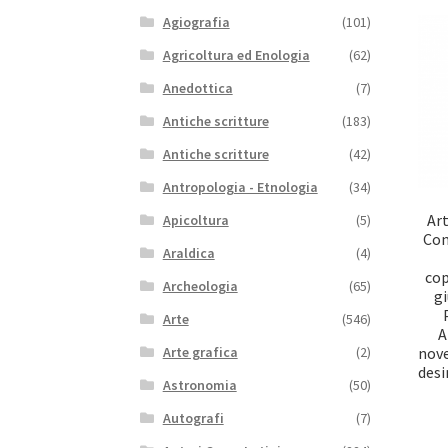
Agiografia
(101)
Agricoltura ed Enologia
(62)
Anedottica
(7)
Antiche scritture
(183)
Antiche scritture
(42)
Antropologia - Etnologia
(34)
Art
Apicoltura
(5)
Con
Araldica
(4)
cop
Archeologia
(65)
gi
Arte
(546)
A
nove
Arte grafica
(2)
desi
Astronomia
(50)
Autografi
(7)