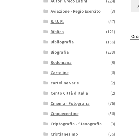
Autori Greco Latini
(224)
Aviazione - Regio Esercito
(3)
B. U. R.
(57)
Biblica
(121)
Bibliografia
(156)
Biografia
(289)
Bodoniana
(9)
Cartoline
(6)
cartoline varie
(2)
Cento Città d'Italia
(2)
Cinema - Fotografia
(76)
Cinquecentine
(56)
Criptografia - Stenografia
(3)
Cristianesimo
(56)