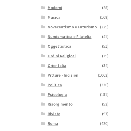
Moderni
(28)
Musica
(168)
Novecentismo e Futurismo
(229)
Numismatica e Filatelia
(41)
Oggettistica
(51)
Ordini Religiosi
(39)
Orientalia
(34)
Pitture - Incisioni
(1062)
Politica
(230)
Psicologia
(151)
Risorgimento
(53)
Riviste
(97)
Roma
(420)