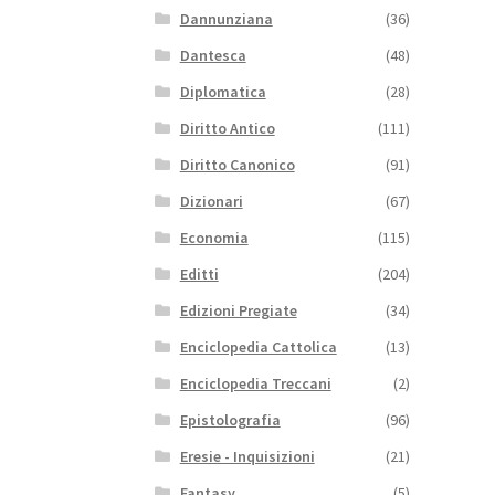
Dannunziana
(36)
Dantesca
(48)
Diplomatica
(28)
Diritto Antico
(111)
Diritto Canonico
(91)
Dizionari
(67)
Economia
(115)
Editti
(204)
Edizioni Pregiate
(34)
Enciclopedia Cattolica
(13)
Enciclopedia Treccani
(2)
Epistolografia
(96)
Eresie - Inquisizioni
(21)
Fantasy
(5)