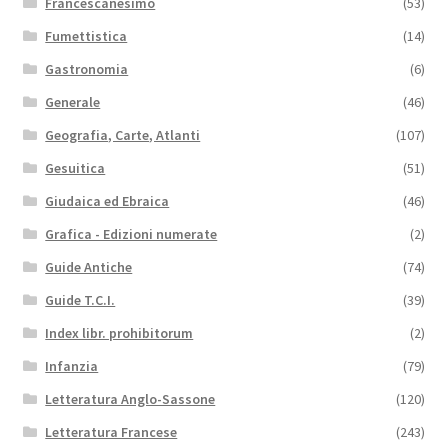
Francescanesimo
(53)
Fumettistica
(14)
Gastronomia
(6)
Generale
(46)
Geografia, Carte, Atlanti
(107)
Gesuitica
(51)
Giudaica ed Ebraica
(46)
Grafica - Edizioni numerate
(2)
Guide Antiche
(74)
Guide T.C.I.
(39)
Index libr. prohibitorum
(2)
Infanzia
(79)
Letteratura Anglo-Sassone
(120)
Letteratura Francese
(243)