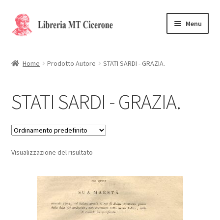
Vai
Vai
Menu
alla
al
navigazione
contenuto
Home
Home
Prodotto Autore
STATI SARDI - GRAZIA.
Libri rari
STATI SARDI - GRAZIA.
La Storia
Contattaci
Visualizzazione del risultato
Cassa
Carrello
Privacy Policy