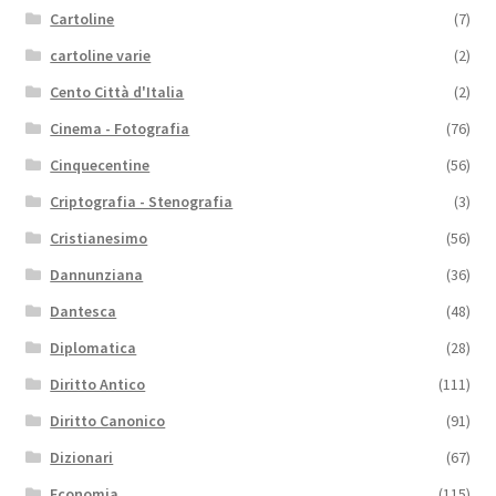
Cartoline
(7)
cartoline varie
(2)
Cento Città d'Italia
(2)
Cinema - Fotografia
(76)
Cinquecentine
(56)
Criptografia - Stenografia
(3)
Cristianesimo
(56)
Dannunziana
(36)
Dantesca
(48)
Diplomatica
(28)
Diritto Antico
(111)
Diritto Canonico
(91)
Dizionari
(67)
Economia
(115)