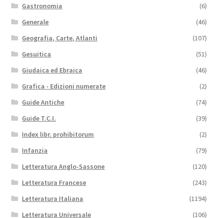
Gastronomia
(6)
Generale
(46)
Geografia, Carte, Atlanti
(107)
Gesuitica
(51)
Giudaica ed Ebraica
(46)
Grafica - Edizioni numerate
(2)
Guide Antiche
(74)
Guide T.C.I.
(39)
Index libr. prohibitorum
(2)
Infanzia
(79)
Letteratura Anglo-Sassone
(120)
Letteratura Francese
(243)
Letteratura Italiana
(1194)
Letteratura Universale
(106)