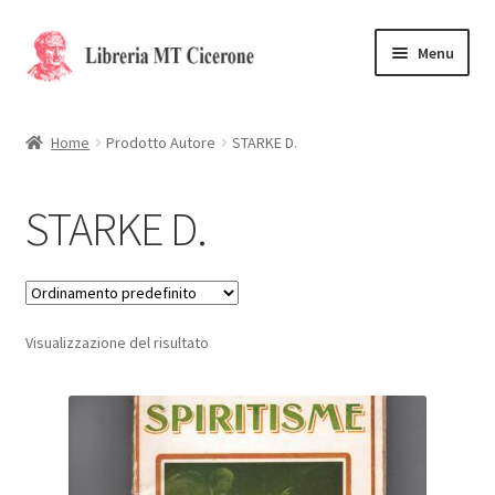
Vai
Vai
Menu
alla
al
navigazione
contenuto
Home
Home
Prodotto Autore
STARKE D.
Libri rari
STARKE D.
La Storia
Contattaci
Visualizzazione del risultato
Cassa
Carrello
Privacy Policy