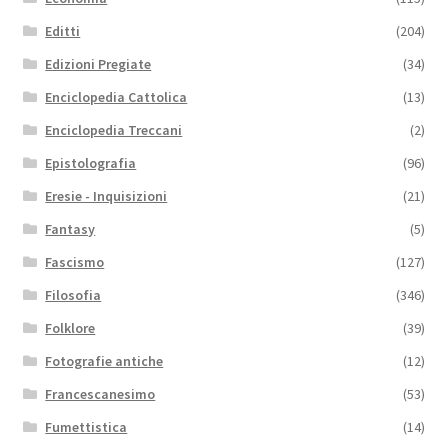
Editti
(204)
Edizioni Pregiate
(34)
Enciclopedia Cattolica
(13)
Enciclopedia Treccani
(2)
Epistolografia
(96)
Eresie - Inquisizioni
(21)
Fantasy
(5)
Fascismo
(127)
Filosofia
(346)
Folklore
(39)
Fotografie antiche
(12)
Francescanesimo
(53)
Fumettistica
(14)