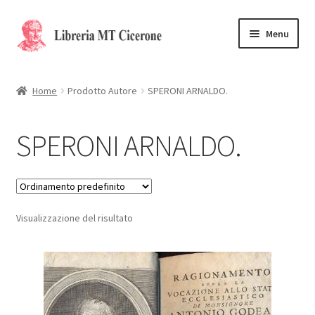
Vai
Vai
Menu
alla
al
navigazione
contenuto
Home
Home
Prodotto Autore
SPERONI ARNALDO.
Libri rari
SPERONI ARNALDO.
La Storia
Contattaci
Visualizzazione del risultato
Cassa
Carrello
Privacy Policy