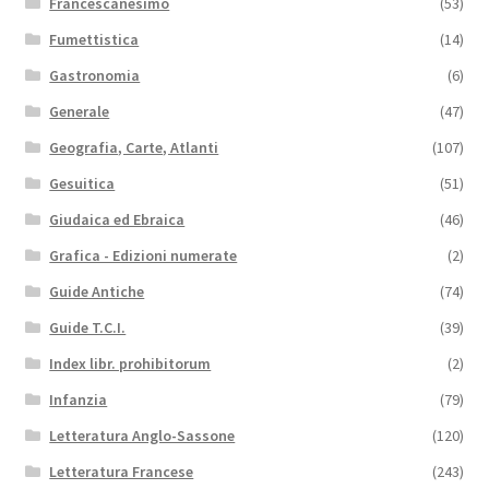
Francescanesimo
(53)
Fumettistica
(14)
Gastronomia
(6)
Generale
(47)
Geografia, Carte, Atlanti
(107)
Gesuitica
(51)
Giudaica ed Ebraica
(46)
Grafica - Edizioni numerate
(2)
Guide Antiche
(74)
Guide T.C.I.
(39)
Index libr. prohibitorum
(2)
Infanzia
(79)
Letteratura Anglo-Sassone
(120)
Letteratura Francese
(243)