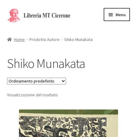
Vai
Vai
Menu
alla
al
navigazione
contenuto
Home
Home
Prodotto Autore
Shiko Munakata
Libri rari
Shiko Munakata
La Storia
Contattaci
Visualizzazione del risultato
Cassa
Carrello
Privacy Policy