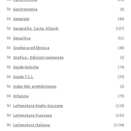
Gastronomia
(6)
Generale
(46)
Geografia, Carte, Atlanti
(107)
Gesuitica
(51)
Giudaica ed Ebraica
(46)
Grafica - Edizioni numerate
(2)
Guide Antiche
(74)
Guide T.C.I.
(39)
Index libr. prohibitorum
(2)
Infanzia
(79)
Letteratura Anglo-Sassone
(120)
Letteratura Francese
(243)
Letteratura Italiana
(1194)