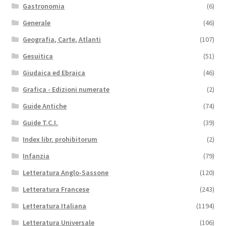
Gastronomia
(6)
Generale
(46)
Geografia, Carte, Atlanti
(107)
Gesuitica
(51)
Giudaica ed Ebraica
(46)
Grafica - Edizioni numerate
(2)
Guide Antiche
(74)
Guide T.C.I.
(39)
Index libr. prohibitorum
(2)
Infanzia
(79)
Letteratura Anglo-Sassone
(120)
Letteratura Francese
(243)
Letteratura Italiana
(1194)
Letteratura Universale
(106)