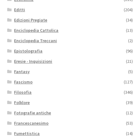
Editti
(204)
Edizioni Pregiate
(34)
Enciclopedia Cattolica
(13)
Enciclopedia Treccani
(2)
Epistolografia
(96)
Eresie - Inquisizioni
(21)
Fantasy
(5)
Fascismo
(127)
Filosofia
(346)
Folklore
(39)
Fotografie antiche
(12)
Francescanesimo
(53)
Fumettistica
(14)