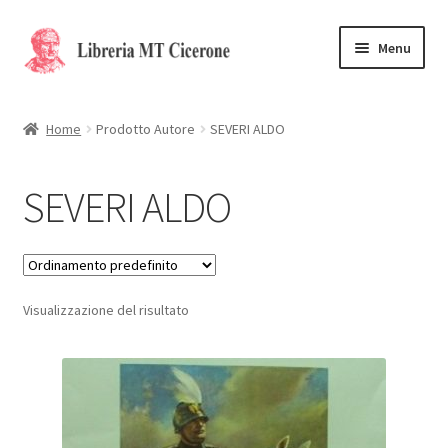
Vai
Vai
Menu
alla
al
navigazione
contenuto
Home
Home
Prodotto Autore
SEVERI ALDO
Libri rari
SEVERI ALDO
La Storia
Contattaci
Visualizzazione del risultato
Cassa
Carrello
Privacy Policy