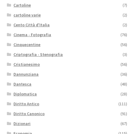
Cartoline
(7)
cartoline varie
(2)
Cento Città d'Italia
(2)
Cinema - Fotografia
(76)
Cinquecentine
(56)
Criptografia - Stenografia
(3)
Cristianesimo
(56)
Dannunziana
(36)
Dantesca
(48)
Diplomatica
(28)
Diritto Antico
(111)
Diritto Canonico
(91)
Dizionari
(67)
Economia
(115)