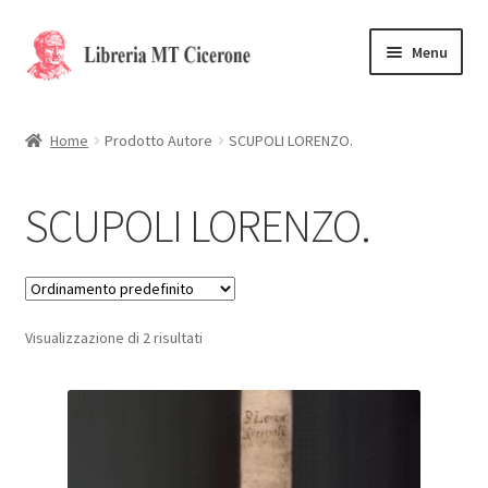
Vai
Vai
Menu
alla
al
navigazione
contenuto
Home
Home
Prodotto Autore
SCUPOLI LORENZO.
Libri rari
SCUPOLI LORENZO.
La Storia
Contattaci
Visualizzazione di 2 risultati
Cassa
Carrello
Privacy Policy