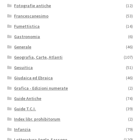
Fotografie antiche
(12)
Francescanesimo
(53)
Fumettistica
(14)
Gastronomia
(6)
Generale
(46)
Geografia, Carte, Atlanti
(107)
Gesuitica
(51)
Giudaica ed Ebraica
(46)
Grafica - Edizioni numerate
(2)
Guide Antiche
(74)
Guide T.C.I.
(39)
Index libr. prohibitorum
(2)
Infanzia
(79)
Letteratura Anglo-Sassone
(120)