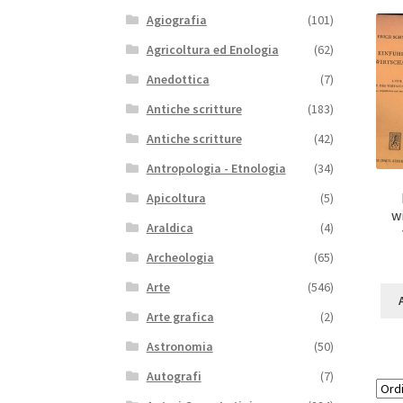
Agiografia
(101)
Agricoltura ed Enologia
(62)
Anedottica
(7)
Antiche scritture
(183)
Antiche scritture
(42)
Antropologia - Etnologia
(34)
Apicoltura
(5)
w
Araldica
(4)
Archeologia
(65)
Arte
(546)
Arte grafica
(2)
Astronomia
(50)
Autografi
(7)