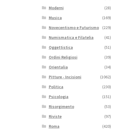
Moderni
(28)
Musica
(169)
Novecentismo e Futurismo
(229)
Numismatica e Filatelia
(41)
Oggettistica
(51)
Ordini Religiosi
(39)
Orientalia
(34)
Pitture - Incisioni
(1062)
Politica
(230)
Psicologia
(151)
Risorgimento
(53)
Riviste
(97)
Roma
(420)