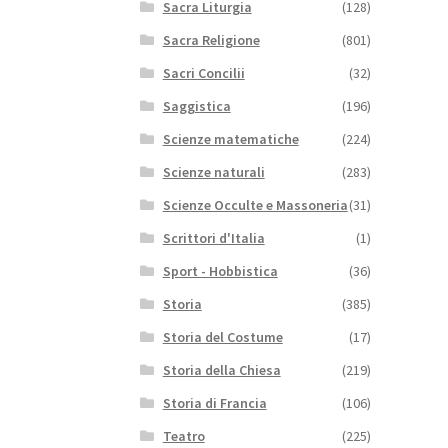
Sacra Liturgia
(128)
Sacra Religione
(801)
Sacri Concilii
(32)
Saggistica
(196)
Scienze matematiche
(224)
Scienze naturali
(283)
Scienze Occulte e Massoneria
(31)
Scrittori d'Italia
(1)
Sport - Hobbistica
(36)
Storia
(385)
Storia del Costume
(17)
Storia della Chiesa
(219)
Storia di Francia
(106)
Teatro
(225)