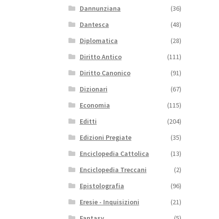
Dannunziana
(36)
Dantesca
(48)
Diplomatica
(28)
Diritto Antico
(111)
Diritto Canonico
(91)
Dizionari
(67)
Economia
(115)
Editti
(204)
Edizioni Pregiate
(35)
Enciclopedia Cattolica
(13)
Enciclopedia Treccani
(2)
Epistolografia
(96)
Eresie - Inquisizioni
(21)
Fantasy
(5)