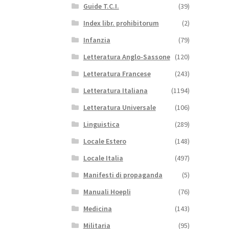
Guide T.C.I.
(39)
Index libr. prohibitorum
(2)
Infanzia
(79)
Letteratura Anglo-Sassone
(120)
Letteratura Francese
(243)
Letteratura Italiana
(1194)
Letteratura Universale
(106)
Linguistica
(289)
Locale Estero
(148)
Locale Italia
(497)
Manifesti di propaganda
(5)
Manuali Hoepli
(76)
Medicina
(143)
Militaria
(95)