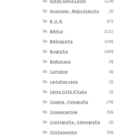
Autori Greco Latini
(224)
Aviazione - Regio Esercito
(3)
B. U. R.
(57)
Biblica
(121)
Bibliografia
(156)
Biografia
(289)
Bodoniana
(9)
Cartoline
(6)
cartoline varie
(2)
Cento Città d'Italia
(2)
Cinema - Fotografia
(76)
Cinquecentine
(56)
Criptografia - Stenografia
(3)
Cristianesimo
(56)