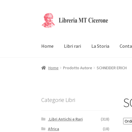
Vai
Vai
alla
al
navigazione
contenuto
Home
Libri rari
La Storia
Conta
Home
Prodotto Autore
SCHNEIDER ERICH
S
Categorie Libri
.Libri Antichi e Rari
(318)
Africa
(18)