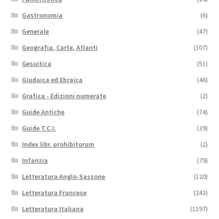
Gastronomia
(6)
Generale
(47)
Geografia, Carte, Atlanti
(107)
Gesuitica
(51)
Giudaica ed Ebraica
(46)
Grafica - Edizioni numerate
(2)
Guide Antiche
(74)
Guide T.C.I.
(39)
Index libr. prohibitorum
(2)
Infanzia
(79)
Letteratura Anglo-Sassone
(120)
Letteratura Francese
(243)
Letteratura Italiana
(1197)