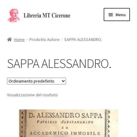
Vai
Vai
Menu
alla
al
navigazione
contenuto
Home
Home
Prodotto Autore
SAPPA ALESSANDRO.
Libri rari
SAPPA ALESSANDRO.
La Storia
Contattaci
Visualizzazione del risultato
Cassa
Carrello
Privacy Policy