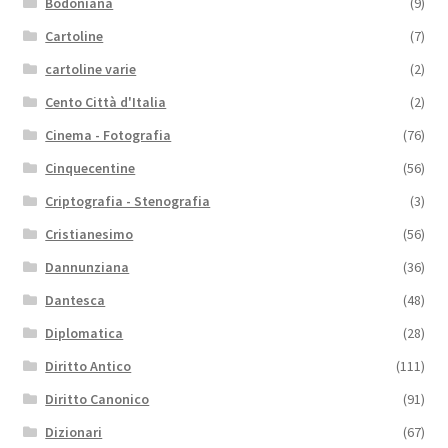
Bodoniana
(9)
Cartoline
(7)
cartoline varie
(2)
Cento Città d'Italia
(2)
Cinema - Fotografia
(76)
Cinquecentine
(56)
Criptografia - Stenografia
(3)
Cristianesimo
(56)
Dannunziana
(36)
Dantesca
(48)
Diplomatica
(28)
Diritto Antico
(111)
Diritto Canonico
(91)
Dizionari
(67)