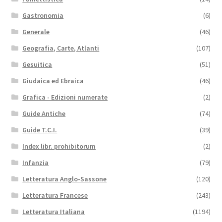
Gastronomia
(6)
Generale
(46)
Geografia, Carte, Atlanti
(107)
Gesuitica
(51)
Giudaica ed Ebraica
(46)
Grafica - Edizioni numerate
(2)
Guide Antiche
(74)
Guide T.C.I.
(39)
Index libr. prohibitorum
(2)
Infanzia
(79)
Letteratura Anglo-Sassone
(120)
Letteratura Francese
(243)
Letteratura Italiana
(1194)