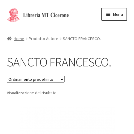
Vai
Vai
Menu
alla
al
navigazione
contenuto
Home
Home
Prodotto Autore
SANCTO FRANCESCO.
Libri rari
SANCTO FRANCESCO.
La Storia
Contattaci
Visualizzazione del risultato
Cassa
Carrello
Privacy Policy