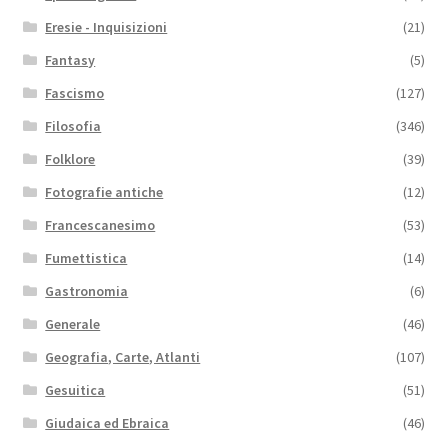
Eresie - Inquisizioni
(21)
Fantasy
(5)
Fascismo
(127)
Filosofia
(346)
Folklore
(39)
Fotografie antiche
(12)
Francescanesimo
(53)
Fumettistica
(14)
Gastronomia
(6)
Generale
(46)
Geografia, Carte, Atlanti
(107)
Gesuitica
(51)
Giudaica ed Ebraica
(46)