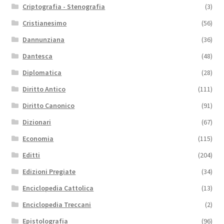
Criptografia - Stenografia
(3)
Cristianesimo
(56)
Dannunziana
(36)
Dantesca
(48)
Diplomatica
(28)
Diritto Antico
(111)
Diritto Canonico
(91)
Dizionari
(67)
Economia
(115)
Editti
(204)
Edizioni Pregiate
(34)
Enciclopedia Cattolica
(13)
Enciclopedia Treccani
(2)
Epistolografia
(96)