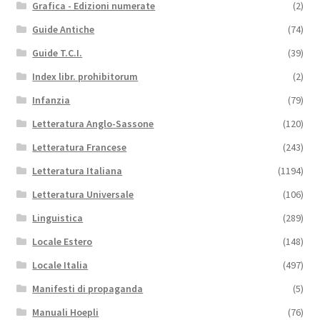
Grafica - Edizioni numerate
(2)
Guide Antiche
(74)
Guide T.C.I.
(39)
Index libr. prohibitorum
(2)
Infanzia
(79)
Letteratura Anglo-Sassone
(120)
Letteratura Francese
(243)
Letteratura Italiana
(1194)
Letteratura Universale
(106)
Linguistica
(289)
Locale Estero
(148)
Locale Italia
(497)
Manifesti di propaganda
(5)
Manuali Hoepli
(76)