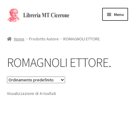
Vai
Vai
Menu
alla
al
navigazione
contenuto
Home
Home
Prodotto Autore
ROMAGNOLI ETTORE.
Libri rari
ROMAGNOLI ETTORE.
La Storia
Contattaci
Visualizzazione di 4 risultati
Cassa
Carrello
Privacy Policy