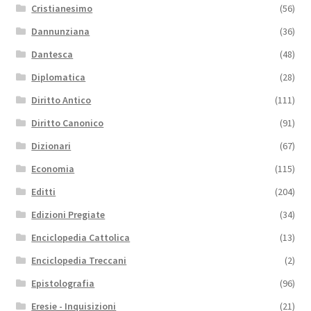
Cristianesimo
(56)
Dannunziana
(36)
Dantesca
(48)
Diplomatica
(28)
Diritto Antico
(111)
Diritto Canonico
(91)
Dizionari
(67)
Economia
(115)
Editti
(204)
Edizioni Pregiate
(34)
Enciclopedia Cattolica
(13)
Enciclopedia Treccani
(2)
Epistolografia
(96)
Eresie - Inquisizioni
(21)