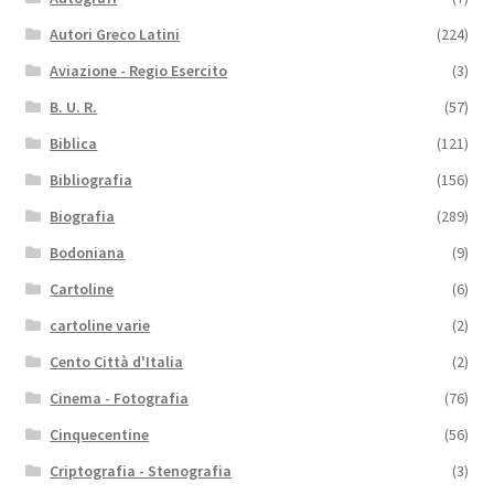
Autori Greco Latini
(224)
Aviazione - Regio Esercito
(3)
B. U. R.
(57)
Biblica
(121)
Bibliografia
(156)
Biografia
(289)
Bodoniana
(9)
Cartoline
(6)
cartoline varie
(2)
Cento Città d'Italia
(2)
Cinema - Fotografia
(76)
Cinquecentine
(56)
Criptografia - Stenografia
(3)