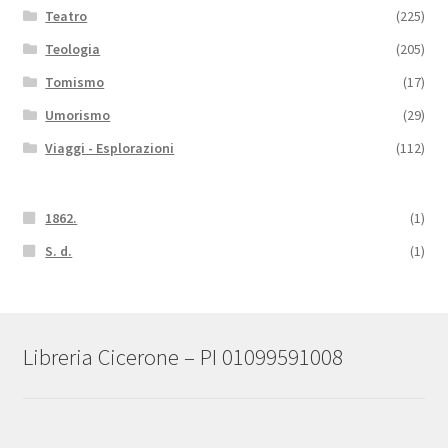
Teatro
(225)
Teologia
(205)
Tomismo
(17)
Umorismo
(29)
Viaggi - Esplorazioni
(112)
1862.
(1)
S. d.
(1)
Libreria Cicerone – PI 01099591008