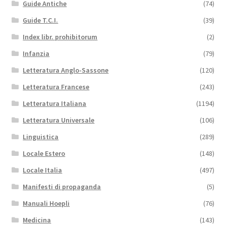
Guide Antiche
(74)
Guide T.C.I.
(39)
Index libr. prohibitorum
(2)
Infanzia
(79)
Letteratura Anglo-Sassone
(120)
Letteratura Francese
(243)
Letteratura Italiana
(1194)
Letteratura Universale
(106)
Linguistica
(289)
Locale Estero
(148)
Locale Italia
(497)
Manifesti di propaganda
(5)
Manuali Hoepli
(76)
Medicina
(143)