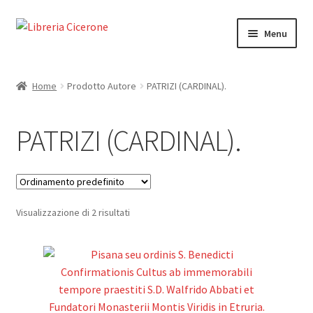
Vai
Vai
Menu
alla
al
navigazione
contenuto
Home
Home
Prodotto Autore
PATRIZI (CARDINAL).
Libri rari
PATRIZI (CARDINAL).
La Storia
Contattaci
Visualizzazione di 2 risultati
Cassa
Carrello
Privacy Policy