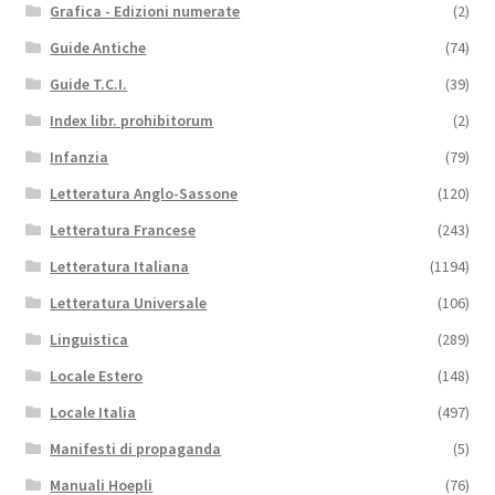
Grafica - Edizioni numerate
(2)
Guide Antiche
(74)
Guide T.C.I.
(39)
Index libr. prohibitorum
(2)
Infanzia
(79)
Letteratura Anglo-Sassone
(120)
Letteratura Francese
(243)
Letteratura Italiana
(1194)
Letteratura Universale
(106)
Linguistica
(289)
Locale Estero
(148)
Locale Italia
(497)
Manifesti di propaganda
(5)
Manuali Hoepli
(76)