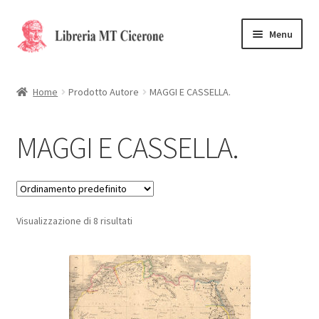
Vai
Vai
Menu
alla
al
navigazione
contenuto
Home
Home
Prodotto Autore
MAGGI E CASSELLA.
Libri rari
MAGGI E CASSELLA.
La Storia
Contattaci
Visualizzazione di 8 risultati
Cassa
Carrello
Privacy Policy