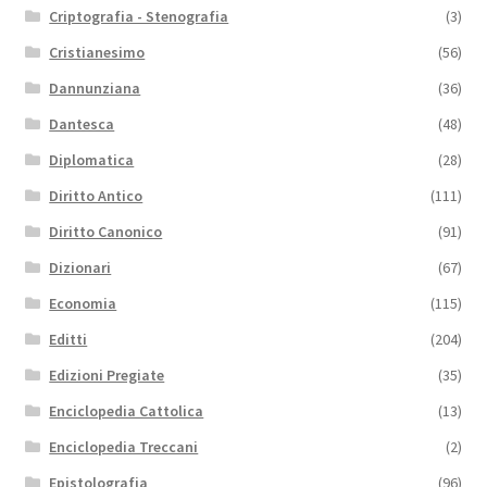
Criptografia - Stenografia
(3)
Cristianesimo
(56)
Dannunziana
(36)
Dantesca
(48)
Diplomatica
(28)
Diritto Antico
(111)
Diritto Canonico
(91)
Dizionari
(67)
Economia
(115)
Editti
(204)
Edizioni Pregiate
(35)
Enciclopedia Cattolica
(13)
Enciclopedia Treccani
(2)
Epistolografia
(96)