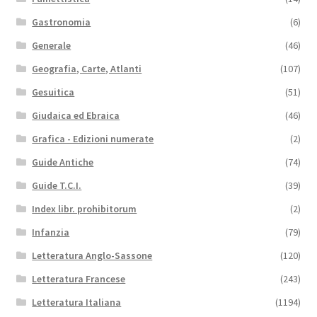
Gastronomia
(6)
Generale
(46)
Geografia, Carte, Atlanti
(107)
Gesuitica
(51)
Giudaica ed Ebraica
(46)
Grafica - Edizioni numerate
(2)
Guide Antiche
(74)
Guide T.C.I.
(39)
Index libr. prohibitorum
(2)
Infanzia
(79)
Letteratura Anglo-Sassone
(120)
Letteratura Francese
(243)
Letteratura Italiana
(1194)