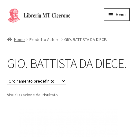
Vai
Vai
Menu
alla
al
navigazione
contenuto
Home
Home
Prodotto Autore
GIO. BATTISTA DA DIECE.
Libri rari
GIO. BATTISTA DA DIECE.
La Storia
Contattaci
Visualizzazione del risultato
Cassa
Carrello
Privacy Policy