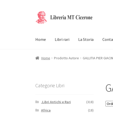
Vai
Vai
alla
al
navigazione
contenuto
Home
Libri rari
La Storia
Conta
Home
Prodotto Autore
GALLITIA PIER GIACI
G
Categorie Libri
.Libri Antichi e Rari
(318)
Africa
(18)