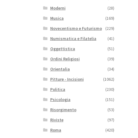
Moderni
(28)
Musica
(169)
Novecentismo e Futurismo
(229)
Numismatica e Filatelia
(41)
Oggettistica
(51)
Ordini Religiosi
(39)
Orientalia
(34)
Pitture - Incisioni
(1062)
Politica
(230)
Psicologia
(151)
Risorgimento
(53)
Riviste
(97)
Roma
(420)