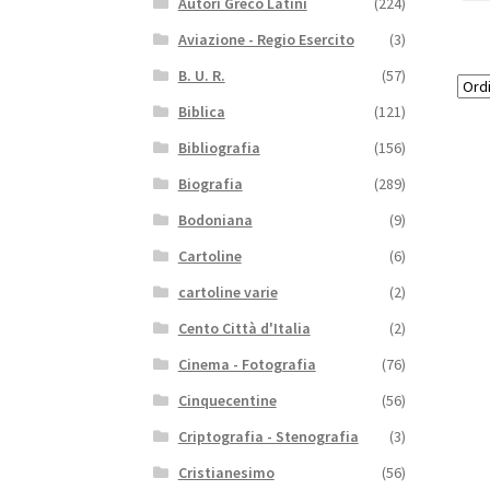
Autori Greco Latini
(224)
Aviazione - Regio Esercito
(3)
B. U. R.
(57)
Biblica
(121)
Bibliografia
(156)
Biografia
(289)
Bodoniana
(9)
Cartoline
(6)
cartoline varie
(2)
Cento Città d'Italia
(2)
Cinema - Fotografia
(76)
Cinquecentine
(56)
Criptografia - Stenografia
(3)
Cristianesimo
(56)