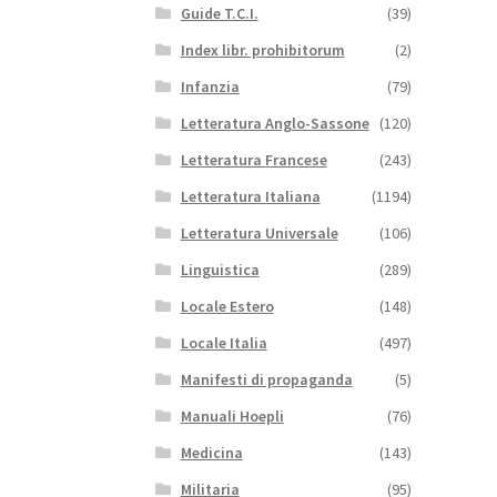
Guide T.C.I.
(39)
Index libr. prohibitorum
(2)
Infanzia
(79)
Letteratura Anglo-Sassone
(120)
Letteratura Francese
(243)
Letteratura Italiana
(1194)
Letteratura Universale
(106)
Linguistica
(289)
Locale Estero
(148)
Locale Italia
(497)
Manifesti di propaganda
(5)
Manuali Hoepli
(76)
Medicina
(143)
Militaria
(95)