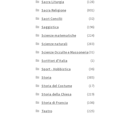
Sacra Liturgia
(128)
Sacra Religione
(801)
Sacri Concilii
(32)
Saggistica
(196)
Scienze matematiche
(224)
Scienze naturali
(283)
Scienze Occulte e Massoneria
(31)
Scrittori d'Italia
(1)
Sport - Hobbistica
(36)
Storia
(385)
Storia del Costume
(17)
Storia della Chiesa
(219)
Storia di Francia
(106)
Teatro
(225)