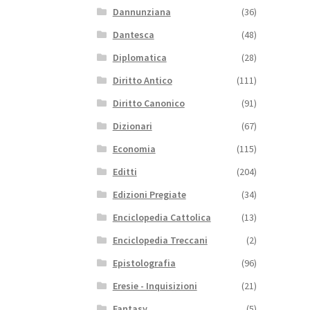
Dannunziana
(36)
Dantesca
(48)
Diplomatica
(28)
Diritto Antico
(111)
Diritto Canonico
(91)
Dizionari
(67)
Economia
(115)
Editti
(204)
Edizioni Pregiate
(34)
Enciclopedia Cattolica
(13)
Enciclopedia Treccani
(2)
Epistolografia
(96)
Eresie - Inquisizioni
(21)
Fantasy
(5)