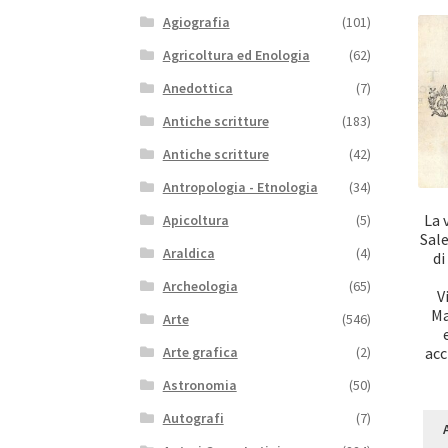
Agiografia
(101)
Agricoltura ed Enologia
(62)
Anedottica
(7)
Antiche scritture
(183)
Antiche scritture
(42)
Antropologia - Etnologia
(34)
La 
Apicoltura
(5)
Sale
Araldica
(4)
di
Archeologia
(65)
V
Ma
Arte
(546)
acc
Arte grafica
(2)
Astronomia
(50)
Autografi
(7)