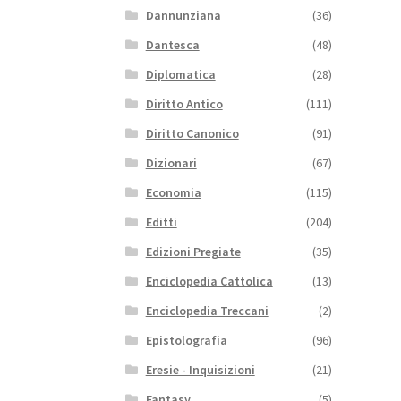
Dannunziana
(36)
Dantesca
(48)
Diplomatica
(28)
Diritto Antico
(111)
Diritto Canonico
(91)
Dizionari
(67)
Economia
(115)
Editti
(204)
Edizioni Pregiate
(35)
Enciclopedia Cattolica
(13)
Enciclopedia Treccani
(2)
Epistolografia
(96)
Eresie - Inquisizioni
(21)
Fantasy
(5)