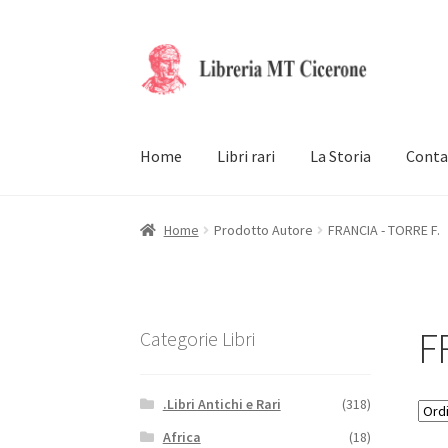
Vai
Vai
alla
al
navigazione
contenuto
Home
Libri rari
La Storia
Conta
Home
Prodotto Autore
FRANCIA - TORRE F.
F
Categorie Libri
.Libri Antichi e Rari
(318)
Africa
(18)