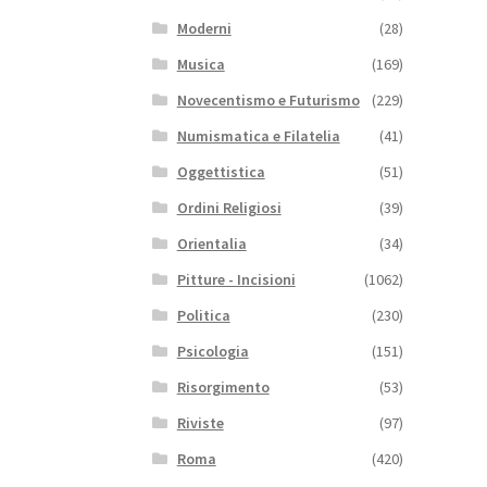
Moderni
(28)
Musica
(169)
Novecentismo e Futurismo
(229)
Numismatica e Filatelia
(41)
Oggettistica
(51)
Ordini Religiosi
(39)
Orientalia
(34)
Pitture - Incisioni
(1062)
Politica
(230)
Psicologia
(151)
Risorgimento
(53)
Riviste
(97)
Roma
(420)