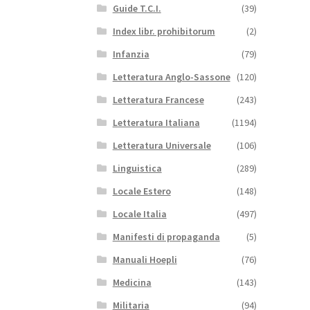
Guide T.C.I.
(39)
Index libr. prohibitorum
(2)
Infanzia
(79)
Letteratura Anglo-Sassone
(120)
Letteratura Francese
(243)
Letteratura Italiana
(1194)
Letteratura Universale
(106)
Linguistica
(289)
Locale Estero
(148)
Locale Italia
(497)
Manifesti di propaganda
(5)
Manuali Hoepli
(76)
Medicina
(143)
Militaria
(94)