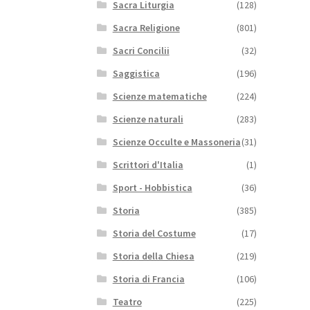
Sacra Liturgia
(128)
Sacra Religione
(801)
Sacri Concilii
(32)
Saggistica
(196)
Scienze matematiche
(224)
Scienze naturali
(283)
Scienze Occulte e Massoneria
(31)
Scrittori d'Italia
(1)
Sport - Hobbistica
(36)
Storia
(385)
Storia del Costume
(17)
Storia della Chiesa
(219)
Storia di Francia
(106)
Teatro
(225)