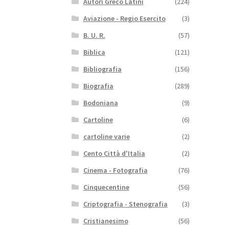
Autori Greco Latini
(224)
Aviazione - Regio Esercito
(3)
B. U. R.
(57)
Biblica
(121)
Bibliografia
(156)
Biografia
(289)
Bodoniana
(9)
Cartoline
(6)
cartoline varie
(2)
Cento Città d'Italia
(2)
Cinema - Fotografia
(76)
Cinquecentine
(56)
Criptografia - Stenografia
(3)
Cristianesimo
(56)