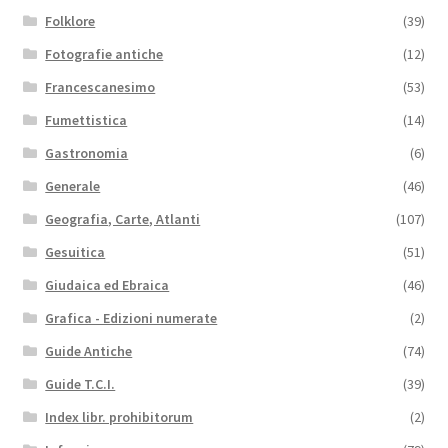
Folklore
(39)
Fotografie antiche
(12)
Francescanesimo
(53)
Fumettistica
(14)
Gastronomia
(6)
Generale
(46)
Geografia, Carte, Atlanti
(107)
Gesuitica
(51)
Giudaica ed Ebraica
(46)
Grafica - Edizioni numerate
(2)
Guide Antiche
(74)
Guide T.C.I.
(39)
Index libr. prohibitorum
(2)