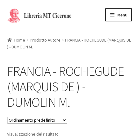
Vai
Vai
Menu
alla
al
navigazione
contenuto
Home
Home
Prodotto Autore
FRANCIA - ROCHEGUDE (MARQUIS DE
) - DUMOLIN M.
Libri rari
La Storia
FRANCIA - ROCHEGUDE
Contattaci
(MARQUIS DE ) -
DUMOLIN M.
Cassa
Carrello
Privacy Policy
Visualizzazione del risultato