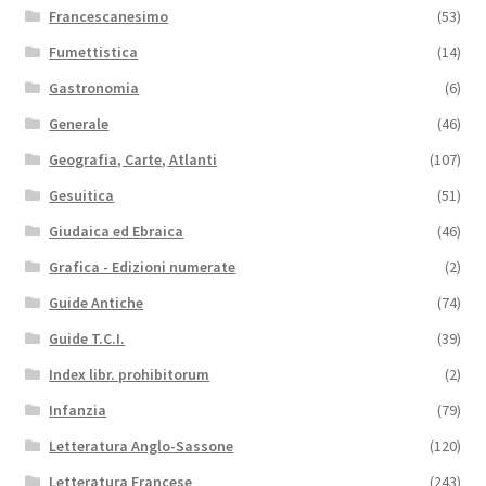
Francescanesimo
(53)
Fumettistica
(14)
Gastronomia
(6)
Generale
(46)
Geografia, Carte, Atlanti
(107)
Gesuitica
(51)
Giudaica ed Ebraica
(46)
Grafica - Edizioni numerate
(2)
Guide Antiche
(74)
Guide T.C.I.
(39)
Index libr. prohibitorum
(2)
Infanzia
(79)
Letteratura Anglo-Sassone
(120)
Letteratura Francese
(243)