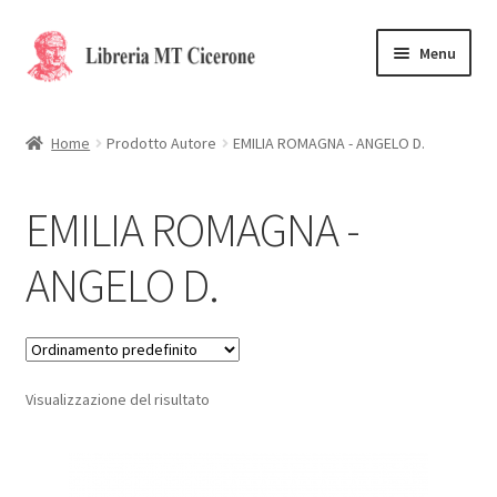
Vai
Vai
Menu
alla
al
navigazione
contenuto
Home
Home
Prodotto Autore
EMILIA ROMAGNA - ANGELO D.
Libri rari
EMILIA ROMAGNA -
La Storia
ANGELO D.
Contattaci
Cassa
Visualizzazione del risultato
Carrello
Privacy Policy