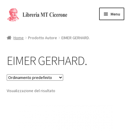
Vai
Vai
Menu
alla
al
navigazione
contenuto
Home
Home
Prodotto Autore
EIMER GERHARD.
Libri rari
EIMER GERHARD.
La Storia
Contattaci
Visualizzazione del risultato
Cassa
Carrello
Privacy Policy