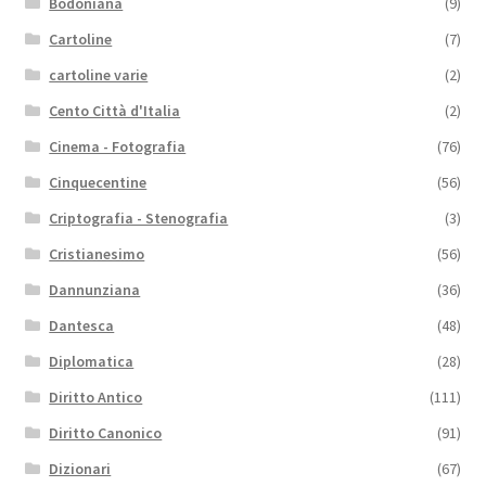
Bodoniana
(9)
Cartoline
(7)
cartoline varie
(2)
Cento Città d'Italia
(2)
Cinema - Fotografia
(76)
Cinquecentine
(56)
Criptografia - Stenografia
(3)
Cristianesimo
(56)
Dannunziana
(36)
Dantesca
(48)
Diplomatica
(28)
Diritto Antico
(111)
Diritto Canonico
(91)
Dizionari
(67)