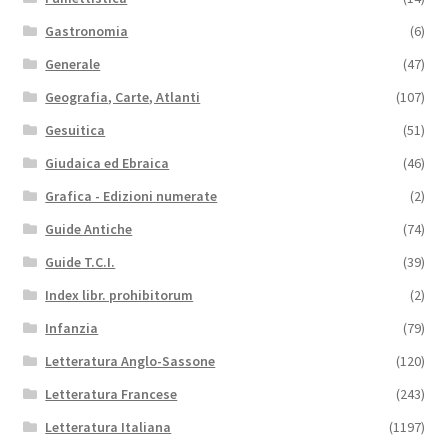
Gastronomia
(6)
Generale
(47)
Geografia, Carte, Atlanti
(107)
Gesuitica
(51)
Giudaica ed Ebraica
(46)
Grafica - Edizioni numerate
(2)
Guide Antiche
(74)
Guide T.C.I.
(39)
Index libr. prohibitorum
(2)
Infanzia
(79)
Letteratura Anglo-Sassone
(120)
Letteratura Francese
(243)
Letteratura Italiana
(1197)