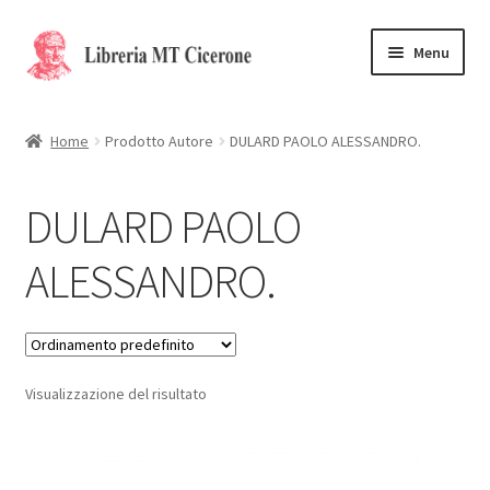
Vai
Vai
Menu
alla
al
navigazione
contenuto
Home
Home
Prodotto Autore
DULARD PAOLO ALESSANDRO.
Libri rari
DULARD PAOLO
La Storia
ALESSANDRO.
Contattaci
Cassa
Visualizzazione del risultato
Carrello
Privacy Policy