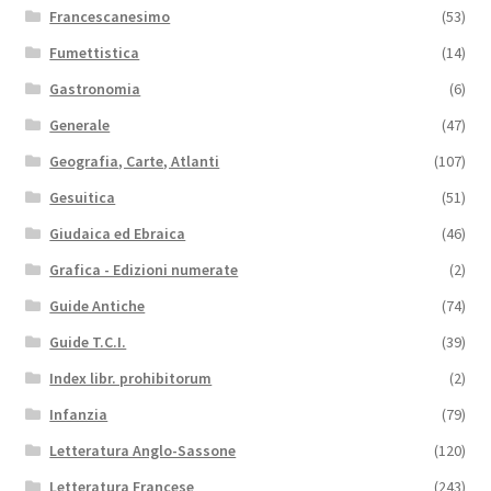
Francescanesimo
(53)
Fumettistica
(14)
Gastronomia
(6)
Generale
(47)
Geografia, Carte, Atlanti
(107)
Gesuitica
(51)
Giudaica ed Ebraica
(46)
Grafica - Edizioni numerate
(2)
Guide Antiche
(74)
Guide T.C.I.
(39)
Index libr. prohibitorum
(2)
Infanzia
(79)
Letteratura Anglo-Sassone
(120)
Letteratura Francese
(243)