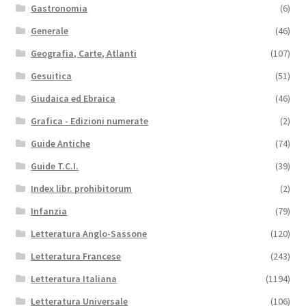
Gastronomia
(6)
Generale
(46)
Geografia, Carte, Atlanti
(107)
Gesuitica
(51)
Giudaica ed Ebraica
(46)
Grafica - Edizioni numerate
(2)
Guide Antiche
(74)
Guide T.C.I.
(39)
Index libr. prohibitorum
(2)
Infanzia
(79)
Letteratura Anglo-Sassone
(120)
Letteratura Francese
(243)
Letteratura Italiana
(1194)
Letteratura Universale
(106)