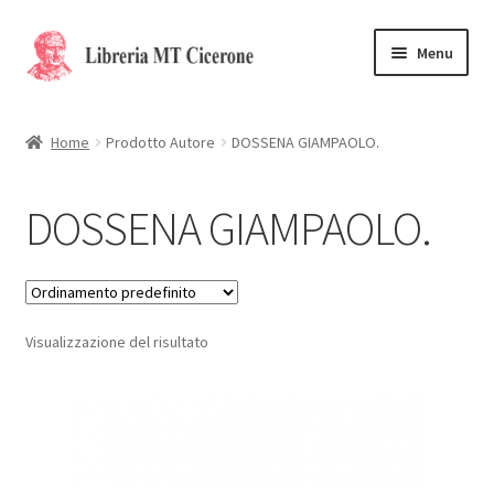
Vai
Vai
Menu
alla
al
navigazione
contenuto
Home
Home
Prodotto Autore
DOSSENA GIAMPAOLO.
Libri rari
DOSSENA GIAMPAOLO.
La Storia
Contattaci
Visualizzazione del risultato
Cassa
Carrello
Privacy Policy