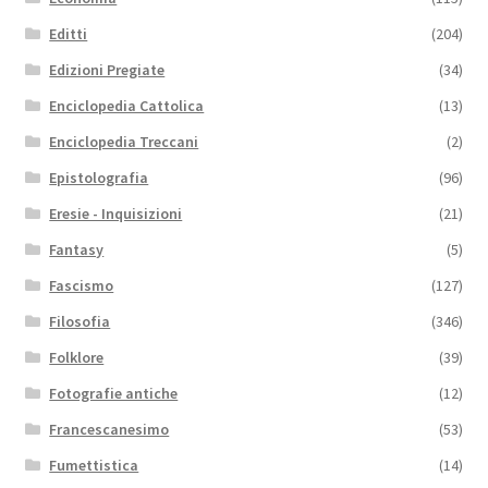
Editti
(204)
Edizioni Pregiate
(34)
Enciclopedia Cattolica
(13)
Enciclopedia Treccani
(2)
Epistolografia
(96)
Eresie - Inquisizioni
(21)
Fantasy
(5)
Fascismo
(127)
Filosofia
(346)
Folklore
(39)
Fotografie antiche
(12)
Francescanesimo
(53)
Fumettistica
(14)