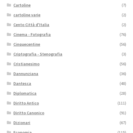
Cartoline
(7)
cartoline varie
(2)
Cento Città d'Italia
(2)
Cinema - Fotografia
(76)
Cinquecentine
(56)
Criptografia - Stenografia
(3)
Cristianesimo
(56)
Dannunziana
(36)
Dantesca
(48)
Diplomatica
(28)
Diritto Antico
(111)
Diritto Canonico
(91)
Dizionari
(67)
Economia
(115)