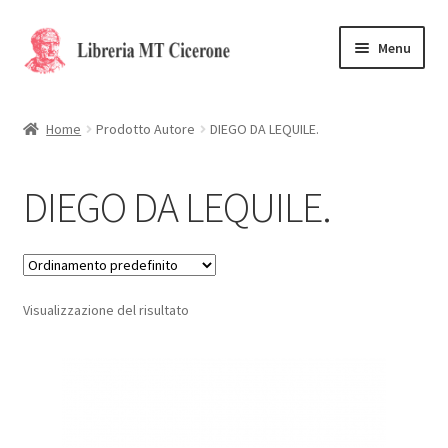
Vai
Vai
Menu
alla
al
navigazione
contenuto
Home
Home
Prodotto Autore
DIEGO DA LEQUILE.
Libri rari
DIEGO DA LEQUILE.
La Storia
Contattaci
Visualizzazione del risultato
Cassa
Carrello
Privacy Policy