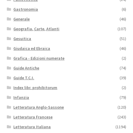
Gastronomia
(6)
Generale
(46)
Geografia, Carte, Atlanti
(107)
Gesuitica
(51)
Giudaica ed Ebraica
(46)
Grafica - Edizioni numerate
(2)
Guide Antiche
(74)
Guide T.C.I.
(39)
Index libr. prohibitorum
(2)
Infanzia
(79)
Letteratura Anglo-Sassone
(120)
Letteratura Francese
(243)
Letteratura Italiana
(1194)