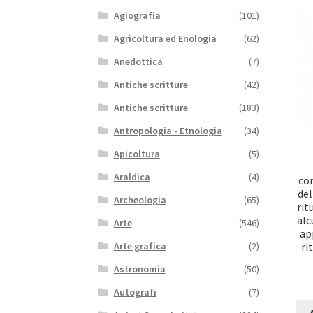
Agiografia
(101)
Agricoltura ed Enologia
(62)
Anedottica
(7)
Antiche scritture
(42)
Antiche scritture
(183)
Antropologia - Etnologia
(34)
Apicoltura
(5)
Araldica
(4)
co
del
Archeologia
(65)
rit
alc
Arte
(546)
ap
ri
Arte grafica
(2)
Astronomia
(50)
Autografi
(7)