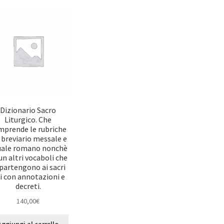
Dizionario Sacro
Liturgico. Che
mprende le rubriche
 breviario messale e
uale romano nonchè
un altri vocaboli che
partengono ai sacri
ti con annotazioni e
decreti.
140,00
€