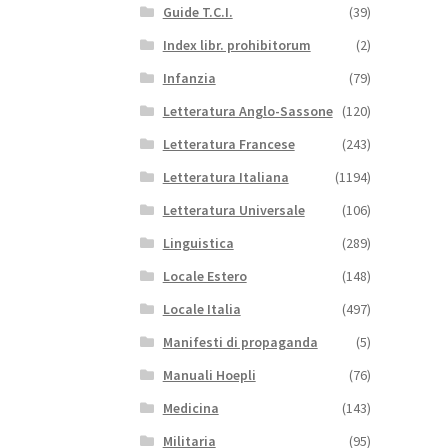
Guide T.C.I.
(39)
Index libr. prohibitorum
(2)
Infanzia
(79)
Letteratura Anglo-Sassone
(120)
Letteratura Francese
(243)
Letteratura Italiana
(1194)
Letteratura Universale
(106)
Linguistica
(289)
Locale Estero
(148)
Locale Italia
(497)
Manifesti di propaganda
(5)
Manuali Hoepli
(76)
Medicina
(143)
Militaria
(95)