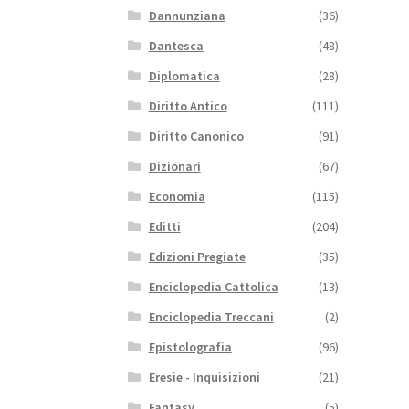
Dannunziana
(36)
Dantesca
(48)
Diplomatica
(28)
Diritto Antico
(111)
Diritto Canonico
(91)
Dizionari
(67)
Economia
(115)
Editti
(204)
Edizioni Pregiate
(35)
Enciclopedia Cattolica
(13)
Enciclopedia Treccani
(2)
Epistolografia
(96)
Eresie - Inquisizioni
(21)
Fantasy
(5)