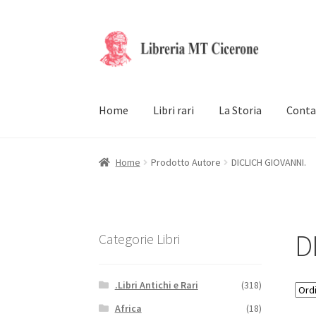
Vai
Vai
alla
al
navigazione
contenuto
Home
Libri rari
La Storia
Conta
Home
Prodotto Autore
DICLICH GIOVANNI.
D
Categorie Libri
.Libri Antichi e Rari
(318)
Africa
(18)