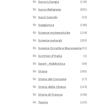
Sacra Liturgia
(128)
Sacra Religione
(801)
Sacri Concilii
(32)
Saggistica
(196)
Scienze matematiche
(224)
Scienze naturali
(283)
Scienze Occulte e Massoneria
(31)
Scrittori d'Italia
(1)
Sport - Hobbistica
(36)
Storia
(385)
Storia del Costume
(17)
Storia della Chiesa
(219)
Storia di Francia
(106)
Teatro
(225)