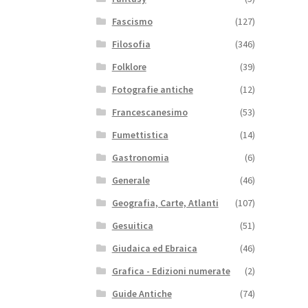
Fascismo
(127)
Filosofia
(346)
Folklore
(39)
Fotografie antiche
(12)
Francescanesimo
(53)
Fumettistica
(14)
Gastronomia
(6)
Generale
(46)
Geografia, Carte, Atlanti
(107)
Gesuitica
(51)
Giudaica ed Ebraica
(46)
Grafica - Edizioni numerate
(2)
Guide Antiche
(74)