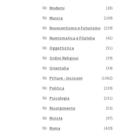
Moderni
(28)
Musica
(169)
Novecentismo e Futurismo
(229)
Numismatica e Filatelia
(41)
Oggettistica
(51)
Ordini Religiosi
(39)
Orientalia
(34)
Pitture - Incisioni
(1062)
Politica
(230)
Psicologia
(151)
Risorgimento
(53)
Riviste
(97)
Roma
(420)