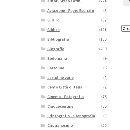
Autori Greco Latini
(224)
Aviazione - Regio Esercito
(3)
B. U. R.
(57)
Biblica
(121)
Bibliografia
(156)
Biografia
(289)
Bodoniana
(9)
Cartoline
(6)
cartoline varie
(2)
Cento Città d'Italia
(2)
Cinema - Fotografia
(76)
Cinquecentine
(56)
Criptografia - Stenografia
(3)
Cristianesimo
(56)