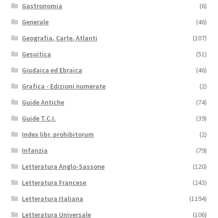
Gastronomia
(6)
Generale
(46)
Geografia, Carte, Atlanti
(107)
Gesuitica
(51)
Giudaica ed Ebraica
(46)
Grafica - Edizioni numerate
(2)
Guide Antiche
(74)
Guide T.C.I.
(39)
Index libr. prohibitorum
(2)
Infanzia
(79)
Letteratura Anglo-Sassone
(120)
Letteratura Francese
(243)
Letteratura Italiana
(1194)
Letteratura Universale
(106)